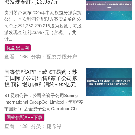
派发现金红利23.957元
贵州茅台发布2025年中期权益分派实施
公告。本次利润分配以方案实施前的公
司总股本1,252,270,215股为基数，每股
派发现金红利23.957元（含税），共
计....
优益配官网
查看：
166
分类：
配资炒股开户
国睿信配APP下载 ST易购：苏
宁国际子公司出售8家子公司股
权 预计增加净利润约9.92亿元
ST易购公告，公司全资子公司Suning
International GroupCo.,Limited（简称“苏
宁国际”）之全资子公司Carrefour Chi....
国睿信配APP下载
查看：
128
分类：
捷希缘