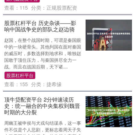
查看：
115
分类：
正规股票配资
股票杠杆平台 历史杂谈——影
响中国战争史的部队之赵边骑
赵国，在整个战国时期，可谓是秦国眼
中的一块硬骨头。其他列国在面对秦国
的威压时，多数选择割地求和，唯独赵
国敢于顶住压力，与秦国拼尽全力一
战。而且在战国后期，天下诸....
股票杠杆平台
查看：
155
分类：
捷希缘
顶牛贷配资平台 2分钟速读历
史：统一融合的中央集权到魏晋
时期的大分裂
周幽王被申侯与犬戎勾结谋杀，这一事
件不仅是个人悲剧，更标志着周天子失