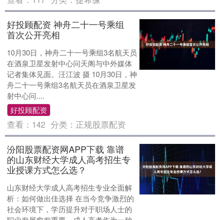
好投顾配资 神舟二十一号乘组
首次公开亮相
10月30日，神舟二十一号乘组3名航天员
在酒泉卫星发射中心问天阁与中外媒体
记者集体见面。汪江波 摄 10月30日，神
舟二十一号乘组3名航天员在酒泉卫星发
射中心问....
好投顾配资
查看：
142
分类：
正规股票配资
汾阳股票配资网APP下载 靠谱
的山东财经大学成人高考招生专
业授课方式怎么选？
山东财经大学成人高考招生专业全面解
析：如何做出佳选择 在当今竞争激烈的
社会环境下，学历提升对于职场人士的
职业发展愈发重要。成人高考作为一种