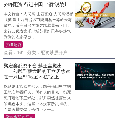
齐峰配资 行进中国 | “宿”说陵川
本文转自：人民网-山西频道 人民网记者
武笑 当山西省晋城市陵川县王莽岭云海
散尽，看完日出的游客踏着晨光下山，
太行云顶农家乐老板苏景红已备好热气
腾腾的农家早饭，....
齐峰配资
查看：
161
分类：
配资炒股开户
聚宏鑫配资平台 越王宫殿出
土，勾践卧薪尝胆的王宫居然建
在一只巨型“地底木筏”之上
挖到越王宫殿的那天，绍兴稽山中学的
工地安静得吓人。所有人的目光，都死
死盯着地下三米处，那片突然裸露出来
的黑色木头。这些巨木没有散乱堆放，
而是纵横交错，恰似巨大一....
聚鸿鑫配资平台