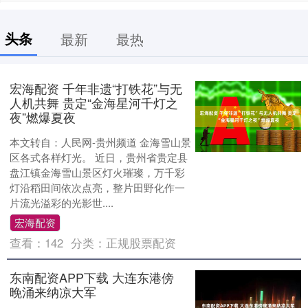
头条
最新
最热
宏海配资 千年非遗“打铁花”与无
人机共舞 贵定“金海星河千灯之
夜”燃爆夏夜
本文转自：人民网-贵州频道 金海雪山景
区各式各样灯光。 近日，贵州省贵定县
盘江镇金海雪山景区灯火璀璨，万千彩
灯沿稻田间依次点亮，整片田野化作一
片流光溢彩的光影世....
宏海配资
查看：
142
分类：
正规股票配资
东南配资APP下载 大连东港傍
晚涌来纳凉大军