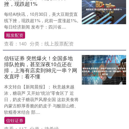
挫，现跌超1%
每经AI快讯，10月30日，美大豆期货直
线下挫，现跌超1%，此前一度涨超1%。
每日经济新闻 发布于：四川省....
顺发配资
查看：
140
分类：
线上股票配资
信钰证券 突然爆火！全国多地
排队抢购，甚至深夜10点还在
排，上海有店卖到98元一串？网
友直呼：看不懂
本文转自【新闻晨报】； 秋意越来越
浓，糖葫芦 又开始“统治”零食区了 近
日，奶皮子糖葫芦风靡全国 这款美食将
内蒙古醇厚香脆的奶皮子 与酸甜山楂、
软糯香米结合 部....
信钰证券
查看：
117
分类：
捷希缘