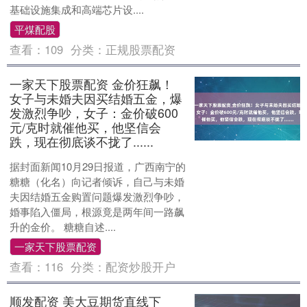
基础设施集成和高端芯片设....
平煤配股
查看：
109
分类：
正规股票配资
一家天下股票配资 金价狂飙！
女子与未婚夫因买结婚五金，爆
发激烈争吵，女子：金价破600
元/克时就催他买，他坚信会
跌，现在彻底谈不拢了......
据封面新闻10月29日报道，广西南宁的
糖糖（化名）向记者倾诉，自己与未婚
夫因结婚五金购置问题爆发激烈争吵，
婚事陷入僵局，根源竟是两年间一路飙
升的金价。 糖糖自述....
一家天下股票配资
查看：
116
分类：
配资炒股开户
顺发配资 美大豆期货直线下