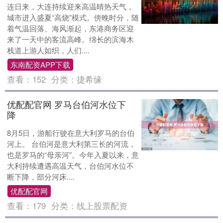
连日来，大连持续迎来高温晴热天气，
城市进入盛夏“高烧”模式。傍晚时分，随
着气温回落、海风渐起，东港商务区迎
来了一天中的客流高峰。绵长的滨海木
栈道上游人如织，人们....
东南配资APP下载
查看：
152
分类：
捷希缘
优配配官网 罗马台伯河水位下
降
8月5日，游船行驶在意大利罗马的台伯
河上。 台伯河是意大利第三长的河流，
也是罗马的“母亲河”。今年入夏以来，意
大利持续遭遇高温天气，台伯河水位不
断下降，部分河床....
优配配官网
查看：
179
分类：
线上股票配资