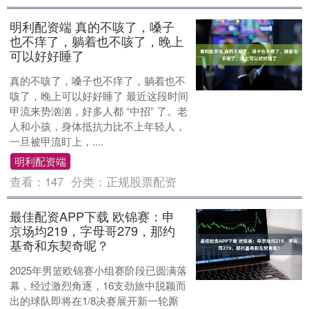
明利配资端 真的不咳了，嗓子
也不痒了，躺着也不咳了，晚上
可以好好睡了
真的不咳了，嗓子也不痒了，躺着也不
咳了，晚上可以好好睡了 最近这段时间
甲流来势汹汹，好多人都 “中招” 了。老
人和小孩，身体抵抗力比不上年轻人，
一旦被甲流盯上，....
明利配资端
查看：
147
分类：
正规股票配资
最佳配资APP下载 欧锦赛：申
京场均219，字母哥279，那约
基奇和东契奇呢？
2025年男篮欧锦赛小组赛阶段已圆满落
幕，经过激烈角逐，16支劲旅中脱颖而
出的球队即将在1/8决赛展开新一轮厮