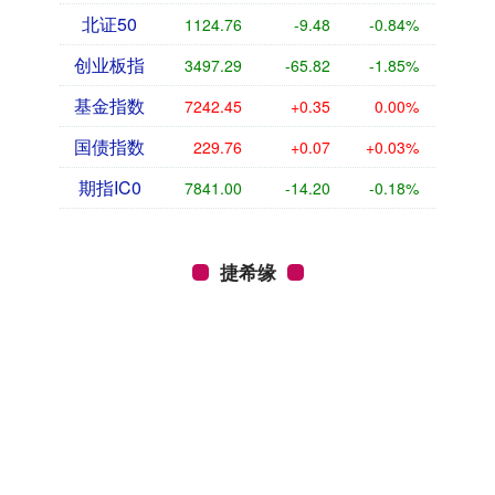
北证50
1124.76
-9.48
-0.84%
创业板指
3497.29
-65.82
-1.85%
基金指数
7242.45
+0.35
0.00%
国债指数
229.76
+0.07
+0.03%
期指IC0
7841.00
-14.20
-0.18%
捷希缘
捷希缘_配资炒股开户_正规股票配资_线上股票配资:提供全方
位的投资支持。平台拥有一支经验丰富的投资顾问团队，可以
为客户提供个性化的投资建议和策略，帮助您制定长期投资规
划并优化投资组合。
话题标签