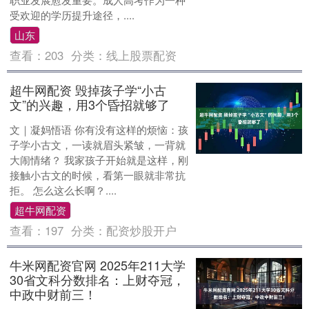
受欢迎的学历提升途径，....
山东
查看：
203
分类：
线上股票配资
超牛网配资 毁掉孩子学“小古
文”的兴趣，用3个昏招就够了
文｜凝妈悟语 你有没有这样的烦恼：孩
子学小古文，一读就眉头紧皱，一背就
大闹情绪？ 我家孩子开始就是这样，刚
接触小古文的时候，看第一眼就非常抗
拒。 怎么这么长啊？....
超牛网配资
查看：
197
分类：
配资炒股开户
牛米网配资官网 2025年211大学
30省文科分数排名：上财夺冠，
中政中财前三！