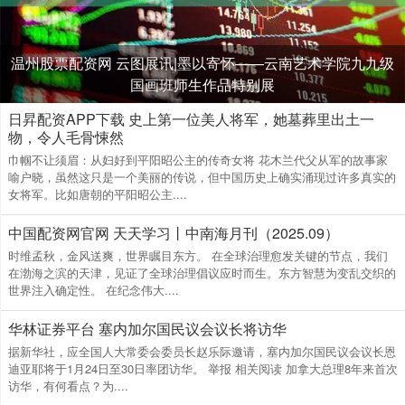
温州股票配资网 云图展讯|墨以寄怀——云南艺术学院九九级
国画班师生作品特别展
日昇配资APP下载 史上第一位美人将军，她墓葬里出土一
物，令人毛骨悚然
巾帼不让须眉：从妇好到平阳昭公主的传奇女将 花木兰代父从军的故事家
喻户晓，虽然这只是一个美丽的传说，但中国历史上确实涌现过许多真实的
女将军。比如唐朝的平阳昭公主....
中国配资网官网 天天学习丨中南海月刊（2025.09）
时维孟秋，金风送爽，世界瞩目东方。 在全球治理愈发关键的节点，我们
在渤海之滨的天津，见证了全球治理倡议应时而生。东方智慧为变乱交织的
世界注入确定性。 在纪念伟大....
华林证券平台 塞内加尔国民议会议长将访华
据新华社，应全国人大常委会委员长赵乐际邀请，塞内加尔国民议会议长恩
迪亚耶将于1月24日至30日率团访华。 举报 相关阅读 加拿大总理8年来首次
访华，有何看点？为....