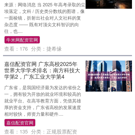
来源：网络消息 当 2025 年高考录取的尘
埃落定，文科 / 历史类分数线的图谱，像
一面棱镜，折射出社会对人文社科的复
杂态度 —— 既有对顶尖文科智识的向
往，也....
牛米网配资官网
查看：
176
分类：
捷希缘
嘉信配资官网 广东高校2025年
世界大学学术排名：南方科技大
学第2，广东工业大学第4
广东省，是我国经济最为发达的省份之
一，拥有较为开放的就业环境和较高的
就业平台。在高等教育方面，凭借其雄
厚的资金支持，广东省高校的发展速度
相对较快，师资力量和硬件....
嘉信配资官网
查看：
135
分类：
正规股票配资