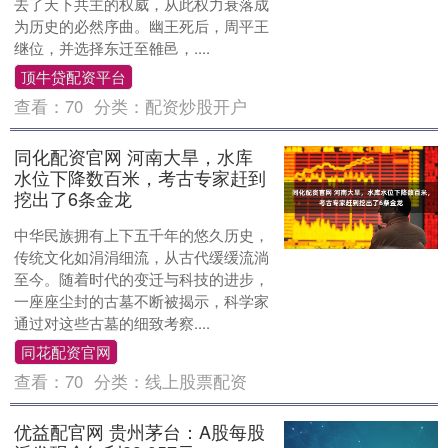
去了天下共主的权威，从此权力衰落成
为历史的必然序曲。幽王死后，周平王
继位，并选择东迁至雒邑，....
顶牛贷配资平台
查看：
70
分类：
配资炒股开户
同化配资官网 河南大旱，水库
水位下降数百米，考古专家赶到
挖出了6条金龙
中华民族拥有上下五千年的悠久历史，
传统文化如涓涓细流，从古代缓缓流淌
至今。随着时代的变迁与科技的进步，
一座座尘封的古墓不断被揭示，科学家
通过对这些古墓的细致考察....
同花配资官网
查看：
70
分类：
线上股票配资
优益配官网 贵州茅台：A股每股