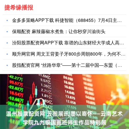
捷希缘播报
金多多策略APP下载 科捷智能（688455）7月4日主力资
保顺配资 麻辣藤椒水煮鱼：让你秒穿川渝街头
汾阳股票配资网APP下载 靠谱的山东财经大学成人高考招生专业
顺升网官网 周文王背姜子牙800步周朝800年，为何不多背几
股指配资官网 “丝路华章”——第十二届中国—东盟（南宁）戏剧