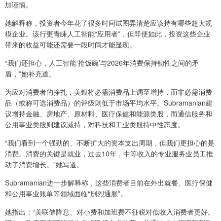
加谨慎。
她解释称，投资者今年花了很多时间试图弄清楚应该持有哪些超大规
模企业。该行更青睐人工智能“应用者”，但即便如此，投资这些企业
带来的收益可能还需要一段时间才能显现。
“我们还担心，人工智能‘抢饭碗’与2026年消费保持韧性之间的矛
盾，”她补充道。
为应对消费者的挣扎，美银将必需消费品上调至增持，而非必需消费
品（或称可选消费品）的评级则低于市场平均水平。Subramanian建
议增持金融、房地产、原材料、医疗保健和能源类股，而通信服务和
公用事业类股则建议减持，对科技和工业类股持中性态度。
“我们看到一个强劲的、不断扩大的资本支出周期，但我们更担心的是
消费。消费的关键是就业，过去10年，中等收入的专业服务业员工推
动了消费增长。”她写道。
Subramanian进一步解释称，这些消费者目前在外出就餐、医疗保健
和公用事业账单等领域面临“剧烈通胀”。
她指出：“美联储降息、对小费和加班费不征税对低收入消费者更好。