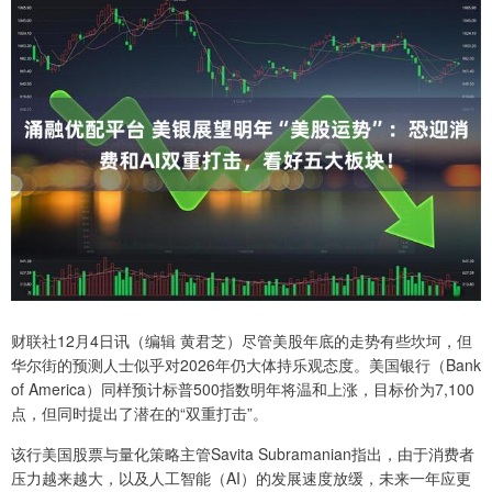
财联社12月4日讯（编辑 黄君芝）尽管美股年底的走势有些坎坷，但
华尔街的预测人士似乎对2026年仍大体持乐观态度。美国银行（Bank
of America）同样预计标普500指数明年将温和上涨，目标价为7,100
点，但同时提出了潜在的“双重打击”。
该行美国股票与量化策略主管Savita Subramanian指出，由于消费者
压力越来越大，以及人工智能（AI）的发展速度放缓，未来一年应更