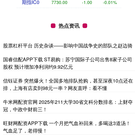
期指IC0
7730.00
-1.00
-0.01%
热点资讯
股票杠杆平台 历史杂谈——影响中国战争史的部队之赵边骑
国睿信配APP下载 ST易购：苏宁国际子公司出售8家子公司
股权 预计增加净利润约9.92亿元
信钰证券 突然爆火！全国多地排队抢购，甚至深夜10点还在
排，上海有店卖到98元一串？网友直呼：看不懂
牛米网配资官网 2025年211大学30省文科分数排名：上财夺
冠，中政中财前三！
旺财网配资APP下载 一个月把气血补回来，多喝这3道汤！
气血足了，老得慢！