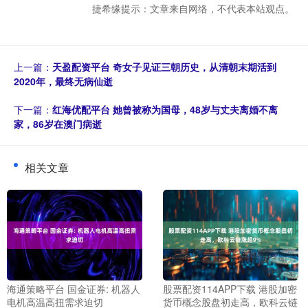
捷希缘提示：文章来自网络，不代表本站观点。
上一篇：
天盈配资平台 奇女子见证三朝历史，从清朝末期活到
2020年，最终无病仙逝
下一篇：
红海优配平台 她曾被称为国母，48岁与丈夫离婚不离
家，86岁在澳门病逝
相关文章
海通策略平台 国金证券: 机器人
股票配资114APP下载 港股加密
电机高温高扭需求迫切
货币概念股盘初走高，欧科云链