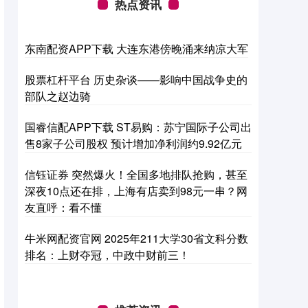
热点资讯
东南配资APP下载 大连东港傍晚涌来纳凉大军
股票杠杆平台 历史杂谈——影响中国战争史的
部队之赵边骑
国睿信配APP下载 ST易购：苏宁国际子公司出
售8家子公司股权 预计增加净利润约9.92亿元
信钰证券 突然爆火！全国多地排队抢购，甚至
深夜10点还在排，上海有店卖到98元一串？网
友直呼：看不懂
牛米网配资官网 2025年211大学30省文科分数
排名：上财夺冠，中政中财前三！