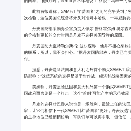
的国家。”他4月时，甚至直言不讳地说：“格陵兰岛唯一的
此前有报道称，SAMP/T与“爱国者”之间的竞争受到
次检验，这位美国总统曾将矛头对准哥本哈根，一再威胁要
丹麦国防部采购办公室负责人佩尔·普格霍尔姆·奥尔森表示
的价格和更长的交付时间是丹麦不选择美国导弹的原因。
丹麦国防大臣特勒尔斯·伦·波尔森称，他并不担心采购决
的联系，所以，我不会担心。”据丹麦国防部称，丹麦已向美国
付。
据悉，丹麦是除法国和意大利之外首个购买SAMP/T系
防部称：“这些系统的选择是基于对作战、经济和战略因素的
美媒称，丹麦是除法国和意大利外第一个购买SAMP-T
国政府而言则是一个打击，这个“首例”可能产生的示范效
丹麦的选择对巴黎来说也是一场胜利，最近上任的法国总
家，让它们相信下一代SAMP/T比“爱国者”更好，丹麦没
的主导地位已经悄悄松动，军购订单可以再争取，但信任一