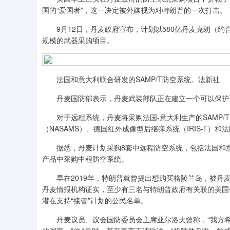
国的“爱国者”，这一决定被外媒视为对特朗普的一次打击。
9月12日，丹麦政府宣布，计划以580亿丹麦克朗（约合
规模的武器采购项目。
法国和意大利联合研发的SAMP/T防空系统。法新社
丹麦国防部表示，丹麦武装部队正在建立一个可以保护平
对于远程系统，丹麦将采购法国-意大利生产的SAMP/
（NASAMS）、德国红外成像型后继弹系统（IRIS-T）和
据悉，丹麦计划采购8套中远程防空系统，包括法国和意大
产品中采购中程防空系统。
早在2019年，特朗普就曾提出想购买格陵兰岛，被丹麦
丹麦情报机构证实，至少有三名与特朗普政府有关联的美国
潜在支持“接管”计划的公民名单。
丹麦议员、议会国防委员会主席亚尔洛夫曾称，“我方希