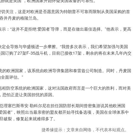
威胁就是美国”，欧洲国家开始怀疑美国装备的可靠性。
了密切关注，这是对欧洲是否愿意因为特朗普不可靠而限制从美国采购的首
吞并丹麦的格陵兰岛。
：“这并不是拒绝‘爱国者’导弹，而是在做出最佳选择。”他表示，更高
定会导致与华盛顿进一步摩擦。“我曾多次表示，我们希望加强与美国
订购了27架F-35战斗机，目前已接收17架，剩余的将在未来几年内交
统的欧洲国家，该系统由欧洲导弹集团和泰雷兹公司制造。同时，丹麦国
全面评估。”
远程防空系统的欧洲国家，这对法国政府而言是一个巨大的胜利，而对美
应，恐怕正是让美国担忧的原因。
理塞巴斯蒂安·勒科尔尼在担任国防部长期间曾密集游说其他欧洲国
选“爱国者”，映照出当最亲密的盟友都开始寻找备选项，美国在全球体系中
旦破裂，修复起来就难得多了。
捷希缘提示：文章来自网络，不代表本站观点。