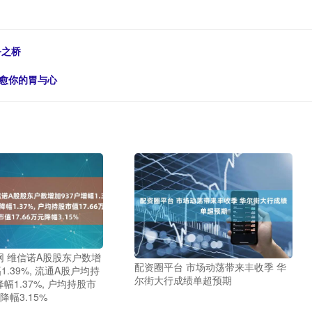
务之桥
治愈你的胃与心
网 维信诺A股股东户数增
配资圈平台 市场动荡带来丰收季 华
1.39%, 流通A股户均持
尔街大行成绩单超预期
降幅1.37%, 户均持股市
降幅3.15%