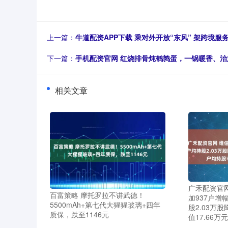
上一篇：
牛道配资APP下载 乘对外开放“东风” 架跨境服
下一篇：
手机配资官网 红烧排骨炖鹌鹑蛋，一锅暖香、
相关文章
广禾配资官
百富策略 摩托罗拉不讲武德！
加937户增幅
5500mAh+第七代大猩猩玻璃+四年
股2.03万股
质保，跌至1146元
值17.66万元