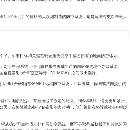
91.1亿美元）的价格购买欧洲制造的防空系统，这是该国有史以来最大
民、军事目标和关键基础设施免受空中威胁伤害的地面防空体系。
T；对于中程系统，他们将在来自挪威生产的国家先进地空导弹系统
法国垂直发射“米卡”空空导弹（VL MICA）之间做出选择。
利联合研制的SAMP-T远程防空系统，并从挪威、德国或法国提供的
首相明确拒绝后，甚至推迟了原定的访问。到今年8月，情况更加紧张，
公民，在格陵兰岛参与“秘密影响力行动”，他们被指在格陵兰社会中筛选
望从稳定可靠的盟友处购买防空系统，而不是那些威胁我国和其他盟国