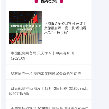
推荐资讯
上海股票配资网官网 热评丨
文旅融合深一度：从“看山看
水”到“可感可触”
​中国配资网官网 天天学习丨中南海月刊
（2025.09）
​华林证券平台 塞内加尔国民议会议长将访华
​财惠配资 中远海发于12月12日斥资123.85万元回
购50万股A股
​金管家配资官网 2025青甘环线旅行社排名前十口