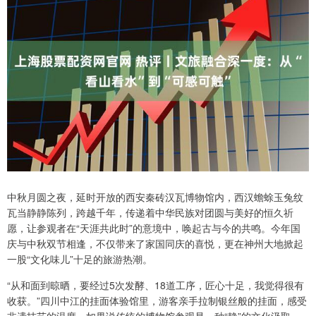
中秋月圆之夜，延时开放的西安秦砖汉瓦博物馆内，西汉蟾蜍玉兔纹
瓦当静静陈列，跨越千年，传递着中华民族对团圆与美好的恒久祈
愿，让参观者在“天涯共此时”的意境中，唤起古与今的共鸣。今年国
庆与中秋双节相逢，不仅带来了家国同庆的喜悦，更在神州大地掀起
一股“文化味儿”十足的旅游热潮。
“从和面到晾晒，要经过5次发酵、18道工序，匠心十足，我觉得很有
收获。”四川中江的挂面体验馆里，游客亲手拉制银丝般的挂面，感受