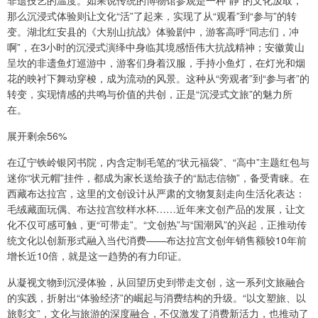
非遗技艺的温度。如果说传统的博物馆参观是一种“静”的文化汲取，
那么沉浸式体验则让文化“活”了起来，实现了从“观看”到“参与”的转
变。湖北红安县的《大别山抗战》体验剧中，游客高呼“同志们，冲
啊”，在3小时的沉浸式演绎中身临其境感悟伟大抗战精神；安徽黄山
呈坎的非遗鱼灯巡游中，游客们身着汉服，手持小鱼灯，在灯光和烟
花的映衬下舞动穿梭，成为流动的风景。这种从“旁观者”到“参与者”的
转变，实现情感的共鸣与价值的共创，正是“沉浸式文旅”的魅力所
在。
展开剩余56%
在辽宁铁岭银冈书院，内含定制毛笔的“状元福袋”、“高中”主题红包与
迷你“状元帽”挂件，都成为家长送给孩子的“励志信物”，备受青睐。在
西藏布达拉宫，这里的文创设计从严肃的文物复刻走向生活化表达：
毛绒藏面玩偶、布达拉宫纹样水杯……近年来文创产品的发展，让文
化不仅可感可触，更“可带走”。“文创热”与“国潮风”的兴起，正推动传
统文化以创新形式融入当代消费——布达拉宫文创年销售额较10年前
增长近10倍，就是这一趋势的有力印证。
从凝视文物到沉浸体验，从回望历史到带走文创，这一系列文旅融合
的实践，折射出“体验经济”的崛起与消费结构的升级。“以文塑旅、以
旅彰文”，文化与旅游的深度融合，不仅激发了消费新活力，也推动了