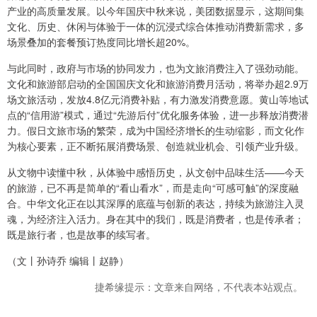
产业的高质量发展。以今年国庆中秋来说，美团数据显示，这期间集
文化、历史、休闲与体验于一体的沉浸式综合体推动消费新需求，多
场景叠加的套餐预订热度同比增长超20%。
与此同时，政府与市场的协同发力，也为文旅消费注入了强劲动能。
文化和旅游部启动的全国国庆文化和旅游消费月活动，将举办超2.9万
场文旅活动，发放4.8亿元消费补贴，有力激发消费意愿。黄山等地试
点的“信用游”模式，通过“先游后付”优化服务体验，进一步释放消费潜
力。假日文旅市场的繁荣，成为中国经济增长的生动缩影，而文化作
为核心要素，正不断拓展消费场景、创造就业机会、引领产业升级。
从文物中读懂中秋，从体验中感悟历史，从文创中品味生活——今天
的旅游，已不再是简单的“看山看水”，而是走向“可感可触”的深度融
合。中华文化正在以其深厚的底蕴与创新的表达，持续为旅游注入灵
魂，为经济注入活力。身在其中的我们，既是消费者，也是传承者；
既是旅行者，也是故事的续写者。
（文丨孙诗乔 编辑丨赵静）
捷希缘提示：文章来自网络，不代表本站观点。