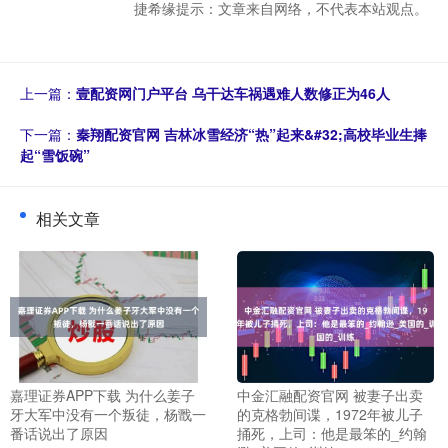
捷希缘提示：文章来自网络，不代表本站观点。
上一篇：
壹配资网门户平台 乌干达车祸遇难人数修正为46人
下一篇：
秦翔配资官网 吉林冰雪经济“热”起来&#32;高校毕业生捧
起“雪饭碗”
相关文章
嘉理证券APP下载 为什么姜子
中金汇融配资官网 被妻子出卖
牙大军中没有一个叛徒，杨戬一
的克格勃间谍，1972年被儿子
番话说出了原因
捅死，上司：他是最笨的_约翰