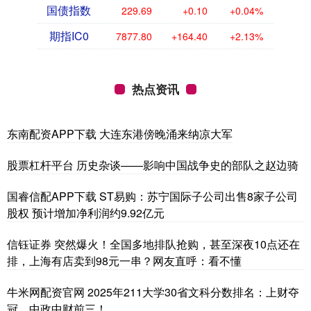
国债指数
229.69
+0.10
+0.04%
期指IC0
7877.80
+164.40
+2.13%
热点资讯
东南配资APP下载 大连东港傍晚涌来纳凉大军
股票杠杆平台 历史杂谈——影响中国战争史的部队之赵边骑
国睿信配APP下载 ST易购：苏宁国际子公司出售8家子公司
股权 预计增加净利润约9.92亿元
信钰证券 突然爆火！全国多地排队抢购，甚至深夜10点还在
排，上海有店卖到98元一串？网友直呼：看不懂
牛米网配资官网 2025年211大学30省文科分数排名：上财夺
冠，中政中财前三！