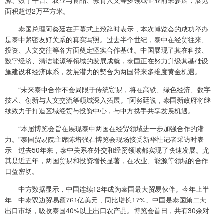
源、数字平台、农业与食品、教育人文等多领域企业前来参展，展览
面积超过2万平方米。
泰国总理阿努廷在开幕式上致辞时表示，本次博览会的成功举办
是泰中紧密友好关系的真实写照。过去半个世纪，泰中在经贸往来、
投资、人文交往等各方面奠定坚实合作基础。中国展现了其在科技、
数字经济、清洁能源等领域的发展成就，泰国正在努力升级其基础设
施建设和经济体系，发展潜力的契合为两国带来多维度黄金机遇。
“未来泰中合作不会局限于传统贸易，将在高铁、绿色经济、数字
技术、创新与人文交流等领域深入拓展。”阿努廷说，泰国新政府将继
续致力于打造区域经贸与投资中心，与中方携手共享发展机遇。
“本届博览会旨在展现泰中两国在经贸领域进一步加强合作的潜
力。”泰国贸易院主席陈培强在博览会现场接受新华社记者采访时表
示，过去50年来，泰中关系在外交和经贸领域都实现了快速发展。尤
其是近五年，两国贸易和投资增长显著，在农业、能源等领域的合作
日益密切。
中方数据显示，中国连续12年成为泰国最大贸易伙伴。今年上半
年，中泰双边贸易额761亿美元，同比增长17%。中国是泰国第二大
出口市场，吸收泰国40%以上出口农产品。博览会首日，共有30余对