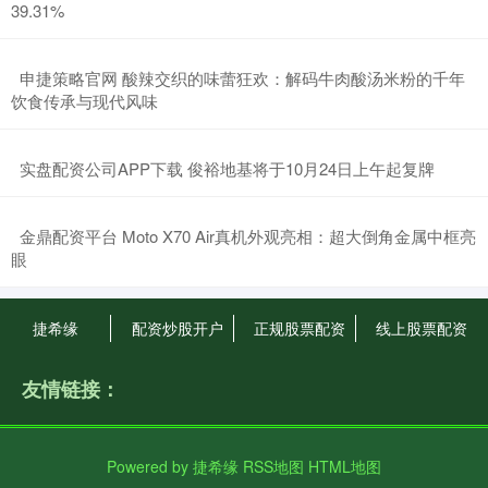
39.31%
​申捷策略官网 酸辣交织的味蕾狂欢：解码牛肉酸汤米粉的千年
饮食传承与现代风味
​实盘配资公司APP下载 俊裕地基将于10月24日上午起复牌
​金鼎配资平台 Moto X70 Air真机外观亮相：超大倒角金属中框亮
眼
捷希缘
配资炒股开户
正规股票配资
线上股票配资
友情链接：
Powered by
捷希缘
RSS地图
HTML地图