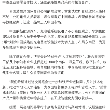
中泰企业签署合作协议，涵盖战略性商品采购与投资合作。
泰国爱侣湾国际食品公司的展台前，前来试吃即食粉丝的人络绎
不绝。公司销售人员表示，该公司看好中国市场，希望借参加博览会
寻找经销商，让这一品牌进入中国市场。
中国的新能源汽车、充电桩系统吸引了不少泰国观众。华润集团
能源板块业务人员申长安告诉记者，泰国新能源车市场增长迅猛，华
润计划以中国成熟的充电基础设施技术为切入点，布局东南亚，为更
多新能源车提供便捷服务。
除了商贸合作，博览会还特别开辟“人才招聘专区”，联合泰国劳
工部及中泰知名企业提供超过1500个岗位，涵盖工程、数字技术、物
流及现代服务等领域。教育展区同样热闹，中泰高校现场推出逾百个
奖学金名额，吸引众多泰国青年前来咨询。
“我们希望通过这次博览会进一步加强产业链协同，探讨技术创
新，推动本地化人才储备，为泰国培养更多工程师和管理人才。”浦林
成山轮胎（泰国）有限公司人力资源总监李雅楠表示，公司在泰国的
产品产量和质量近年稳步提升，在工业智能化方面收获颇丰。
据悉，展会期间将举行十余场专题研讨与高端对话，议题涵盖绿