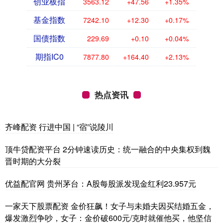
创业板指
3563.12
+47.56
+1.35%
基金指数
7242.10
+12.30
+0.17%
国债指数
229.69
+0.10
+0.04%
期指IC0
7877.80
+164.40
+2.13%
热点资讯
齐峰配资 行进中国 | “宿”说陵川
顶牛贷配资平台 2分钟速读历史：统一融合的中央集权到魏
晋时期的大分裂
优益配官网 贵州茅台：A股每股派发现金红利23.957元
一家天下股票配资 金价狂飙！女子与未婚夫因买结婚五金，
爆发激烈争吵，女子：金价破600元/克时就催他买，他坚信