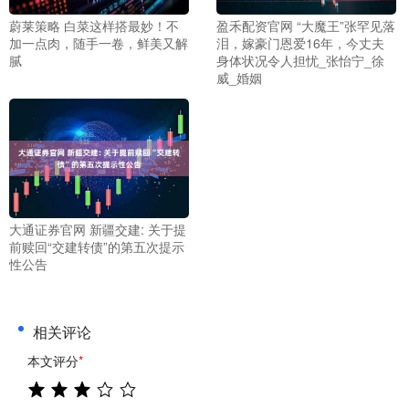
蔚莱策略 白菜这样搭最妙！不
盈禾配资官网 “大魔王”张罕见落
加一点肉，随手一卷，鲜美又解
泪，嫁豪门恩爱16年，今丈夫
腻
身体状况令人担忧_张怡宁_徐
威_婚姻
大通证券官网 新疆交建: 关于提
前赎回“交建转债”的第五次提示
性公告
相关评论
本文评分
*