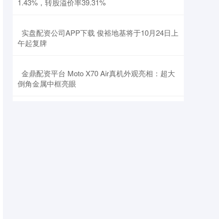
1.43%，转股溢价率39.31%
​实盘配资公司APP下载 俊裕地基将于10月24日上
午起复牌
​金鼎配资平台 Moto X70 Air真机外观亮相：超大
倒角金属中框亮眼