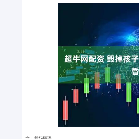
文｜凝妈悟语