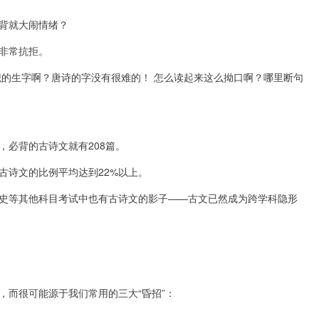
背就大闹情绪？
非常抗拒。
识的生字啊？唐诗的字没有很难的！ 怎么读起来这么拗口啊？哪里断句
必背的古诗文就有208篇。
古诗文的比例平均达到22%以上。
史等其他科目考试中也有古诗文的影子——古文已然成为跨学科隐形
，而很可能源于我们常用的三大“昏招”：