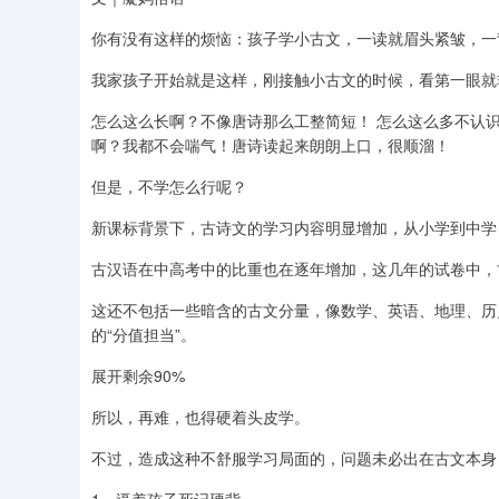
你有没有这样的烦恼：孩子学小古文，一读就眉头紧皱，一
我家孩子开始就是这样，刚接触小古文的时候，看第一眼就
怎么这么长啊？不像唐诗那么工整简短！ 怎么这么多不认
啊？我都不会喘气！唐诗读起来朗朗上口，很顺溜！
但是，不学怎么行呢？
新课标背景下，古诗文的学习内容明显增加，从小学到中学，
古汉语在中高考中的比重也在逐年增加，这几年的试卷中，
这还不包括一些暗含的古文分量，像数学、英语、地理、历
的“分值担当”。
展开剩余90%
所以，再难，也得硬着头皮学。
不过，造成这种不舒服学习局面的，问题未必出在古文本身