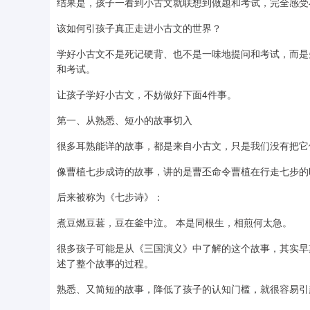
结果是，孩子一看到小古文就联想到做题和考试，完全感受
该如何引孩子真正走进小古文的世界？
学好小古文不是死记硬背、也不是一味地提问和考试，而是
和考试。
让孩子学好小古文，不妨做好下面4件事。
第一、从熟悉、短小的故事切入
很多耳熟能详的故事，都是来自小古文，只是我们没有把它
像曹植七步成诗的故事，讲的是曹丕命令曹植在行走七步的
后来被称为《七步诗》：
煮豆燃豆葚，豆在釜中泣。 本是同根生，相煎何太急。
很多孩子可能是从《三国演义》中了解的这个故事，其实早
述了整个故事的过程。
熟悉、又简短的故事，降低了孩子的认知门槛，就很容易引