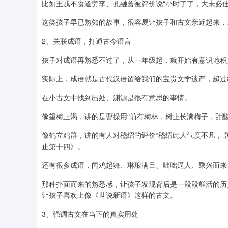
比如王戎不食道旁李、孔融曾被评价说“小时了了，大未必佳
这类孩子早已熟知的故事，很容易让孩子和古文亲近起来，
2、关联成语，打通古今语言
孩子对成语再熟悉不过了，从一年级起，就开始有意识地积
实际上，成语就是古代汉语留给我们的宝贵文学遗产，超过
在小古文中找到出处、渊源是很有意思的事情。
像望梅止渴，讲的是曹操用“前有梅林，树上长满梅子，甜酸
像鹤立鸡群，讲的有人对嵇绍的评价“嵇绍此人气度不凡，卓
止第十四》。
还有很多成语，闻鸡起舞、琳琅满目、咄咄逼人、乘兴而来
那种扑面而来的熟悉感，让孩子发现背后是一段段鲜活的历
让孩子喜欢上像《世说新语》这样的古文。
3、强调古文在当下的真实用处