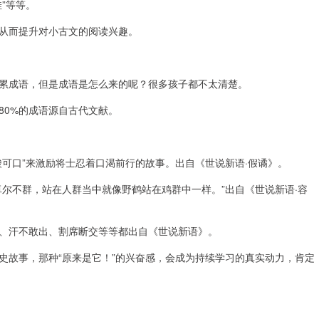
”等等。
从而提升对小古文的阅读兴趣。
累成语，但是成语是怎么来的呢？很多孩子都不太清楚。
80%的成语源自古代文献。
可口”来激励将士忍着口渴前行的故事。出自《世说新语·假谲》。
尔不群，站在人群当中就像野鹤站在鸡群中一样。”出自《世说新语·容
、汗不敢出、割席断交等等都出自《世说新语》。
史故事，那种“原来是它！”的兴奋感，会成为持续学习的真实动力，肯定