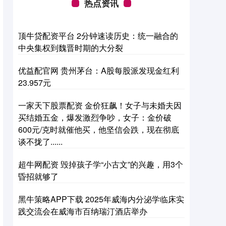
热点资讯
顶牛贷配资平台 2分钟速读历史：统一融合的
中央集权到魏晋时期的大分裂
优益配官网 贵州茅台：A股每股派发现金红利
23.957元
一家天下股票配资 金价狂飙！女子与未婚夫因
买结婚五金，爆发激烈争吵，女子：金价破
600元/克时就催他买，他坚信会跌，现在彻底
谈不拢了......
超牛网配资 毁掉孩子学“小古文”的兴趣，用3个
昏招就够了
黑牛策略APP下载 2025年威海内分泌学临床实
践交流会在威海市百纳瑞汀酒店举办