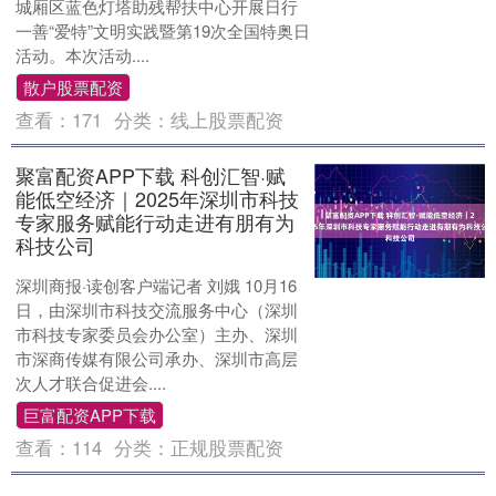
城厢区蓝色灯塔助残帮扶中心开展日行
一善“爱特”文明实践暨第19次全国特奥日
活动。本次活动....
散户股票配资
查看：
171
分类：
线上股票配资
聚富配资APP下载 科创汇智·赋
能低空经济｜2025年深圳市科技
专家服务赋能行动走进有朋有为
科技公司
深圳商报·读创客户端记者 刘娥 10月16
日，由深圳市科技交流服务中心（深圳
市科技专家委员会办公室）主办、深圳
市深商传媒有限公司承办、深圳市高层
次人才联合促进会....
巨富配资APP下载
查看：
114
分类：
正规股票配资