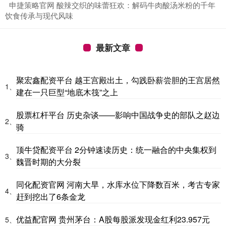
​申捷策略官网 酸辣交织的味蕾狂欢：解码牛肉酸汤米粉的千年
饮食传承与现代风味
最新文章
聚宏鑫配资平台 越王宫殿出土，勾践卧薪尝胆的王宫居然
1、
建在一只巨型“地底木筏”之上
股票杠杆平台 历史杂谈——影响中国战争史的部队之赵边
2、
骑
顶牛贷配资平台 2分钟速读历史：统一融合的中央集权到
3、
魏晋时期的大分裂
同化配资官网 河南大旱，水库水位下降数百米，考古专家
4、
赶到挖出了6条金龙
优益配官网 贵州茅台：A股每股派发现金红利23.957元
5、