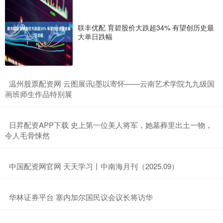
联丰优配 育碧股价大跌超34% 有望创历史最
大单日跌幅
​温州股票配资网 云图展讯|墨以寄怀——云南艺术学院九九级国
画班师生作品特别展
​日昇配资APP下载 史上第一位美人将军，她墓葬里出土一物，
令人毛骨悚然
​中国配资网官网 天天学习丨中南海月刊（2025.09）
​华林证券平台 塞内加尔国民议会议长将访华