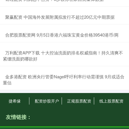
​聚赢配资 中国海外发展附属拟发行不超过20亿元中期票据
​合肥股票配资网 9月5日香港六福珠宝黄金价格39540港币/两
​万利配资APP下载 十大控油洗面奶排名权威指南！持久清爽不
紧绷洗面奶哪款好
​金多港配资 欧洲央行管委Nagel呼吁利率行动需谨慎 9月或适合
重估
捷希缘
配资炒股开户
正规股票配资
线上股票配资
友情链接：