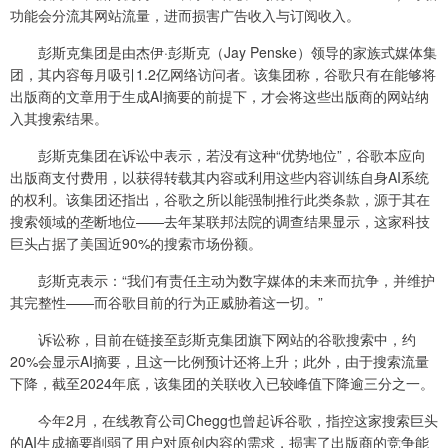
功能会分流其网站流量，进而损害广告收入与订阅收入。
彭斯克集团是由杰伊·彭斯克（Jay Penske）领导的家族式媒体集
团，其内容每月吸引1.2亿网络访问者。该集团称，谷歌只有在能够将
出版商的文章用于生成AI摘要的前提下，才会将这些出版商的网站纳
入其搜索结果。
彭斯克集团在诉讼中表示，若没有这种“优势地位”，谷歌本应向
出版商支付费用，以获得转载其内容或利用这些内容训练自身AI系统
的权利。该集团还指出，谷歌之所以能强制推行此类条款，源于其在
搜索领域的垄断地位——去年某联邦法院的调查结果显示，这家科技
巨头占据了美国近90%的搜索市场份额。
彭斯克表示：“我们有责任主动为数字媒体的未来而抗争，并维护
其完整性——而谷歌目前的行为正威胁着这一切。”
诉讼称，目前在链接至彭斯克集团旗下网站的谷歌搜索中，约
20%会显示AI摘要，且这一比例预计还将上升；此外，由于搜索流量
下降，截至2024年底，该集团的关联收入已较峰值下降逾三分之一。
今年2月，在线教育公司Chegg也曾起诉谷歌，指控这家搜索巨头
的AI生成摘要削弱了用户对原创内容的需求，损害了出版商的竞争能