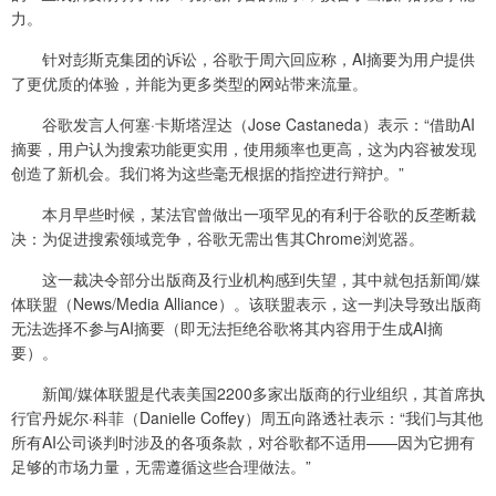
力。
针对彭斯克集团的诉讼，谷歌于周六回应称，AI摘要为用户提供
了更优质的体验，并能为更多类型的网站带来流量。
谷歌发言人何塞·卡斯塔涅达（Jose Castaneda）表示：“借助AI
摘要，用户认为搜索功能更实用，使用频率也更高，这为内容被发现
创造了新机会。我们将为这些毫无根据的指控进行辩护。”
本月早些时候，某法官曾做出一项罕见的有利于谷歌的反垄断裁
决：为促进搜索领域竞争，谷歌无需出售其Chrome浏览器。
这一裁决令部分出版商及行业机构感到失望，其中就包括新闻/媒
体联盟（News/Media Alliance）。该联盟表示，这一判决导致出版商
无法选择不参与AI摘要（即无法拒绝谷歌将其内容用于生成AI摘
要）。
新闻/媒体联盟是代表美国2200多家出版商的行业组织，其首席执
行官丹妮尔·科菲（Danielle Coffey）周五向路透社表示：“我们与其他
所有AI公司谈判时涉及的各项条款，对谷歌都不适用——因为它拥有
足够的市场力量，无需遵循这些合理做法。”