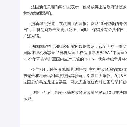
法国新任总理勒科尔尼表示，他将放弃上届政府所提减少
劳动者免受影响。
据新华社报道，在法国《西南报》网站13日登载的专访
日”，并将使财政开支更加公正。同时，保留原有公共假日
广泛对话。
法国国家统计和经济研究所数据显示，截至今年一季度末，
国际评级机构惠誉12日将法国主权信用评级从“AA-”下调至
2027年可能攀升至国内生产总值的121%，债务持续攀升
今年7月，时任法国总理贝鲁推出主打财政紧缩的2026
养老金和社会福利年度涨幅等措施，引发巨大争议。9月8
法国总统马克龙提交辞呈，马克龙当晚任命时任国防部长勒
贝鲁下台后，部分不满财政紧缩政策的民众10日在法国多
示威。