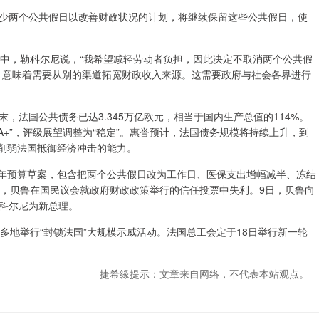
两个公共假日以改善财政状况的计划，将继续保留这些公共假日，使
中，勒科尔尼说，“我希望减轻劳动者负担，因此决定不取消两个公共假
，意味着需要从别的渠道拓宽财政收入来源。这需要政府与社会各界进行
法国公共债务已达3.345万亿欧元，相当于国内生产总值的114%。
“A+”，评级展望调整为“稳定”。惠誉预计，法国债务规模将持续上升，到
将削弱法国抵御经济冲击的能力。
年预算草案，包含把两个公共假日改为工作日、医保支出增幅减半、冻结
日，贝鲁在国民议会就政府财政政策举行的信任投票中失利。9日，贝鲁向
科尔尼为新总理。
地举行“封锁法国”大规模示威活动。法国总工会定于18日举行新一轮
捷希缘提示：文章来自网络，不代表本站观点。