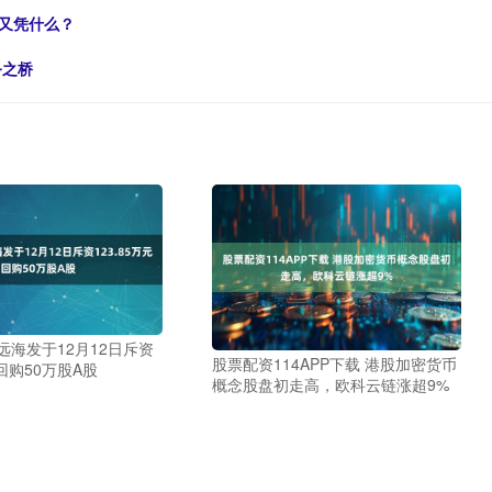
，又凭什么？
务之桥
远海发于12月12日斥资
股票配资114APP下载 港股加密货币
元回购50万股A股
概念股盘初走高，欧科云链涨超9%