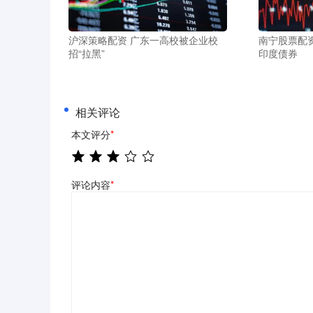
沪深策略配资 广东一高校被企业校
南宁股票配
招“拉黑”
印度债券
相关评论
本文评分
*
评论内容
*