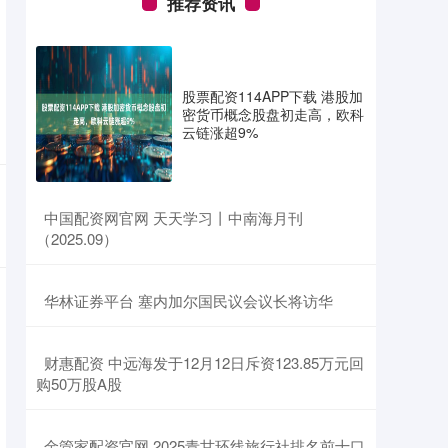
推荐资讯
股票配资114APP下载 港股加
密货币概念股盘初走高，欧科
云链涨超9%
​中国配资网官网 天天学习丨中南海月刊
（2025.09）
​华林证券平台 塞内加尔国民议会议长将访华
​财惠配资 中远海发于12月12日斥资123.85万元回
购50万股A股
​金管家配资官网 2025青甘环线旅行社排名前十口