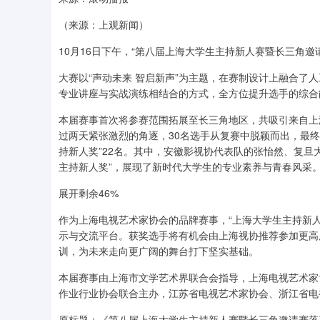
（来源：上观新闻）
10月16日下午，“第八届上海大学生主持新人赛暨长三角邀
大赛以“声动未来 智启新声”为主题，在赛制设计上融合了
专业讲座与实战演练相结合的方式，全方位提升选手的综合
本届赛事首次将参赛范围拓展至长三角地区，共吸引来自上
过两天紧张激烈的角逐，30名选手从复赛中脱颖而出，最终在
持新人奖”22名。其中，安徽影视协代表队的张怡然、复旦
主持新人奖”，展现了新时代大学生的专业素养与青春风采
展开剩余46%
作为上海电视艺术家协会的品牌赛事，“上海大学生主持新
示与交流平台。获奖选手将有机会由上海视协推荐参加更高
训，为未来走向更广阔的舞台打下坚实基础。
本届赛事由上海市文学艺术界联合会指导，上海电视艺术家
作业行业协会联合主办，江苏省电视艺术家协会、浙江省电
原标题：《第八届上海大学生主持新人赛暨长三角邀请赛落