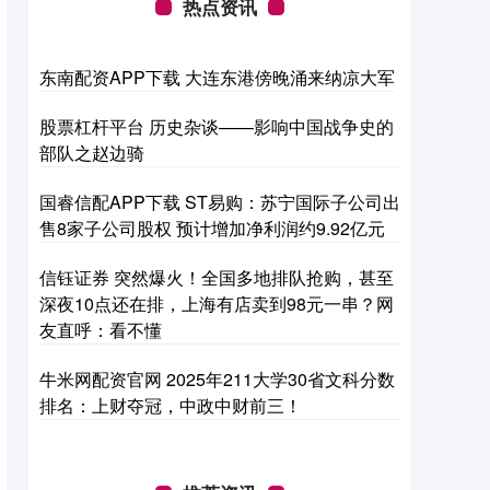
热点资讯
东南配资APP下载 大连东港傍晚涌来纳凉大军
股票杠杆平台 历史杂谈——影响中国战争史的
部队之赵边骑
国睿信配APP下载 ST易购：苏宁国际子公司出
售8家子公司股权 预计增加净利润约9.92亿元
信钰证券 突然爆火！全国多地排队抢购，甚至
深夜10点还在排，上海有店卖到98元一串？网
友直呼：看不懂
牛米网配资官网 2025年211大学30省文科分数
排名：上财夺冠，中政中财前三！