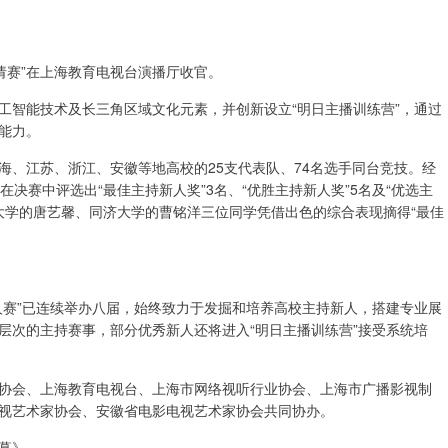
请赛”在上海教育电视台演播厅收官。
人工智能技术及长三角区域文化元素，并创新设立“明日主播训练营”，通过
能力。
海、江苏、浙江、安徽等地高校的25支代表队、74名选手同台竞技。经
决赛中评选出“最佳主持新人奖”3名、“优胜主持新人奖”5名及“优选主
大学的唐艺馨、同济大学的曹铭洋三位同学凭借出色的综合表现摘得“最佳
。
人赛”已连续举办八届，始终致力于发掘和培养高校主持新人，搭建专业展
层次的主持赛事，部分优秀新人还将进入“明日主播训练营”接受系统培
协会、上海教育电视台、上海市网络视听行业协会、上海市广播影视制
视艺术家协会、安徽省电影电视艺术家协会共同协办。
幕》