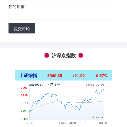
你的邮箱
*
提交评论
沪深京指数
上证综指
3900.35
+21.92
+0.57%