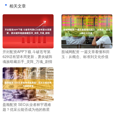
相关文章
开封配资APP下载 斗破苍穹第
股城网配资 一篇文章看懂和田
629话有望本周更新，萧炎破阵
玉：从概念、标准到文化价值
魂族暗藏后手_灵阵_万魂_剧情
盈顺配资 SEO从业者林宇遇难
题？优采云能否成为他的救星