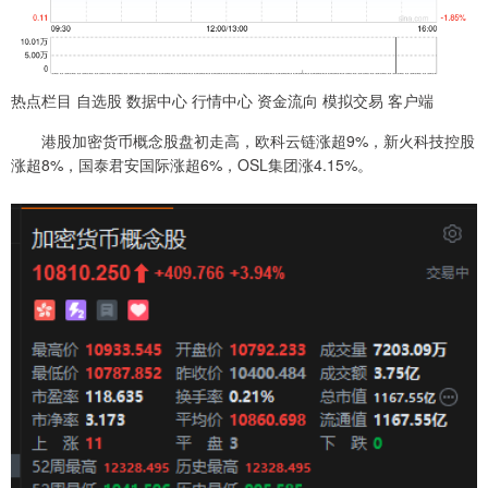
热点栏目 自选股 数据中心 行情中心 资金流向 模拟交易 客户端
港股加密货币概念股盘初走高，欧科云链涨超9%，新火科技控股
涨超8%，国泰君安国际涨超6%，OSL集团涨4.15%。