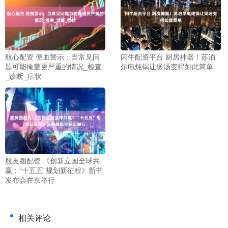
航心配资 便血警示：当常见问
闪牛配资平台 厨房神器！苏泊
题可能掩盖更严重的情况_检查
尔电炖锅让煲汤变得如此简单
_诊断_症状
股友圈配资 《创新立国全球共
赢：“十五五”规划新征程》新书
发布会在京举行
相关评论