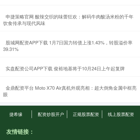
​申捷策略官网 酸辣交织的味蕾狂欢：解码牛肉酸汤米粉的千年
饮食传承与现代风味
​股城网配资APP下载 1月7日国力转债上涨1.43%，转股溢价率
39.31%
​实盘配资公司APP下载 俊裕地基将于10月24日上午起复牌
​金鼎配资平台 Moto X70 Air真机外观亮相：超大倒角金属中框亮
眼
捷希缘
配资炒股开户
正规股票配资
线上股票配资
友情链接：