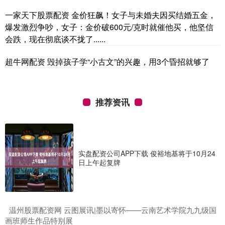
一家天下股票配资 金价狂飙！女子与未婚夫因买结婚五金，
爆发激烈争吵，女子：金价破600元/克时就催他买，他坚信
会跌，现在彻底谈不拢了......
超牛网配资 毁掉孩子学“小古文”的兴趣，用3个昏招就够了
推荐资讯
实盘配资公司APP下载 俊裕地基将于10月24
日上午起复牌
​温州股票配资网 云图展讯|墨以寄怀——云南艺术学院九九级国
画班师生作品特别展