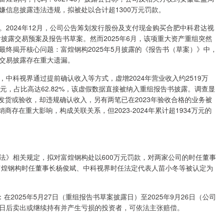
信息披露违法违规，拟被处以合计超1300万元罚款。
2024年12月，公司公告筹划发行股份及支付现金购买合肥中科君达视
后披露交易预案及报告书草案。然而2025年6月，该项重大资产重组突然
终揭开核心问题：富煌钢构2025年5月披露的《报告书（草案）》中，
交易披露存在重大遗漏。
中科视界通过提前确认收入等方式，虚增2024年营业收入约2519万
万元，占比高达62.82%，该虚假数据直接被纳入重组报告书披露。调查显
成发货或验收，却违规确认收入，另有两笔已在2023年验收合格的业务被
商存在重大影响，构成关联关系，但2023-2024年累计超1934万元的
法》相关规定，拟对富煌钢构处以600万元罚款，对两家公司的时任董事
，富煌钢构时任董事长杨俊斌、中科视界时任法定代表人苗小冬等被认定为
2025年5月27日（重组报告书草案披露日）至2025年9月26日（公司
27日后卖出或继续持有并产生亏损的投资者，可依法主张赔偿。