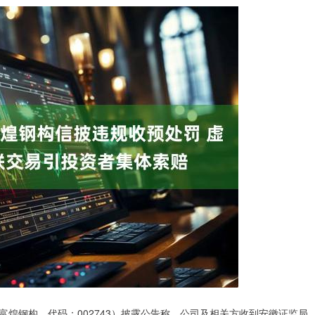
：富煌钢构，代码：002743）披露公告称，公司及相关方收到安徽证监局