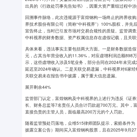
出具的《行政处罚事先告知书》，因重大资产重组过程中涉嫌
回溯事件脉络，此次违规源于富煌钢构一场终止的跨界收购。
界技术股份有限公司（简称“中科视界”）100%股权，并先
宣告终止，当时已引发市场对交易合规性的质疑。监管调查最
中科视界的财务数据、资产权属信息存在虚假记载，且关联
具体来看，违法事实主要包括两大方面。一是财务数据造假，
元，占其当年营业收入的11.36%，对应虚增利润总额898
示，这些虚增收入涉及5笔业务，部分合同在2024年未完
延迟至2024年确认。二是关联交易遗漏，中科视界对6家经销
关联交易未在报告书中披露，属于重大信息遗漏。
展开剩余44%
监管部门认定，富煌钢构及中科视界的上述行为违反《证券
长、财务总监等7名责任人员合计罚款超700万元。其中
直接负责的主管人员，面临最高200万元的个人罚款。
随着监管预处罚落地，众维515律师团队提示，索赔条件为：在
披露立案公告）期间买入富煌钢构股票，且在2025年9月