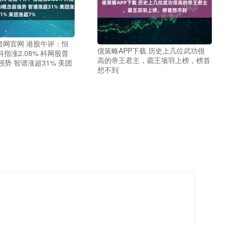
资网官网 港股午评：恒
億策略APP下载 历史上几位武功很
 科指涨2.08% 科网股普
高的帝王君主，霸王项羽上榜，榜首
强势 智谱涨超31% 美团
想不到