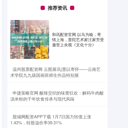
推荐资讯
和讯配资官网 以马为喻，寄
情上海，普陀艺术家汪家芳受
邀登上央视《文化十分》
​温州股票配资网 云图展讯|墨以寄怀——云南艺
术学院九九级国画班师生作品特别展
​申捷策略官网 酸辣交织的味蕾狂欢：解码牛肉酸
汤米粉的千年饮食传承与现代风味
​股城网配资APP下载 1月7日国力转债上涨
1.43%，转股溢价率39.31%