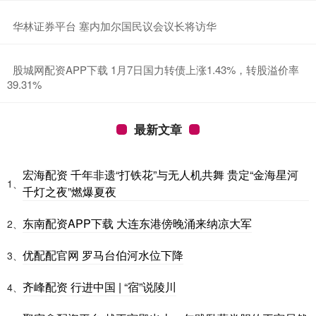
​华林证券平台 塞内加尔国民议会议长将访华
​股城网配资APP下载 1月7日国力转债上涨1.43%，转股溢价率
39.31%
最新文章
宏海配资 千年非遗“打铁花”与无人机共舞 贵定“金海星河
1、
千灯之夜”燃爆夏夜
东南配资APP下载 大连东港傍晚涌来纳凉大军
2、
优配配官网 罗马台伯河水位下降
3、
齐峰配资 行进中国 | “宿”说陵川
4、