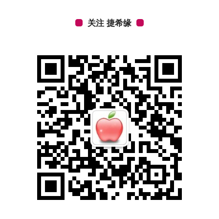
关注 捷希缘