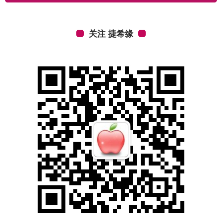
关注 捷希缘