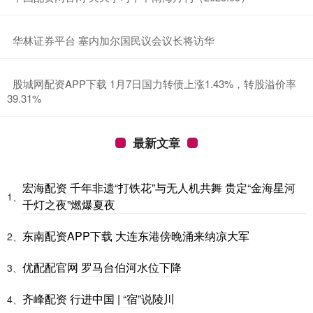
​华林证券平台 塞内加尔国民议会议长将访华
​股城网配资APP下载 1月7日国力转债上涨1.43%，转股溢价率
39.31%
最新文章
宏海配资 千年非遗“打铁花”与无人机共舞 贵定“金海星河
1、
千灯之夜”燃爆夏夜
东南配资APP下载 大连东港傍晚涌来纳凉大军
2、
优配配官网 罗马台伯河水位下降
3、
齐峰配资 行进中国 | “宿”说陵川
4、