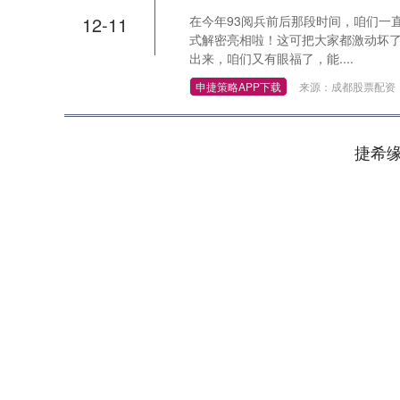
12-11
在今年93阅兵前后那段时间，咱们一直
式解密亮相啦！这可把大家都激动坏
出来，咱们又有眼福了，能....
申捷策略APP下载
来源：成都股票配资
捷希