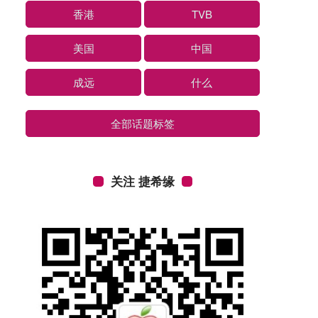
香港
TVB
美国
中国
成远
什么
全部话题标签
关注 捷希缘