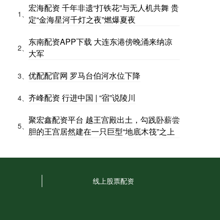
宏海配资 千年非遗“打铁花”与无人机共舞 贵
1、
定“金海星河千灯之夜”燃爆夏夜
东南配资APP下载 大连东港傍晚涌来纳凉
2、
大军
优配配官网 罗马台伯河水位下降
3、
齐峰配资 行进中国 | “宿”说陵川
4、
聚宏鑫配资平台 越王宫殿出土，勾践卧薪尝
5、
胆的王宫居然建在一只巨型“地底木筏”之上
线上股票配资