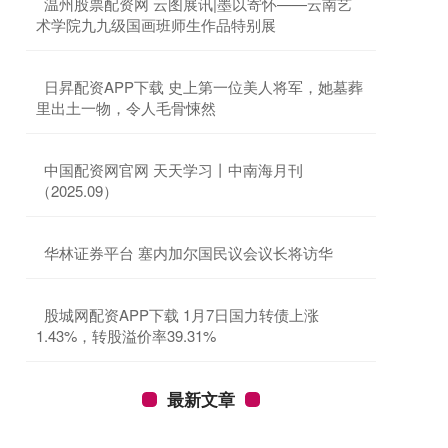
​温州股票配资网 云图展讯|墨以寄怀——云南艺
术学院九九级国画班师生作品特别展
​日昇配资APP下载 史上第一位美人将军，她墓葬
里出土一物，令人毛骨悚然
​中国配资网官网 天天学习丨中南海月刊
（2025.09）
​华林证券平台 塞内加尔国民议会议长将访华
​股城网配资APP下载 1月7日国力转债上涨
1.43%，转股溢价率39.31%
最新文章