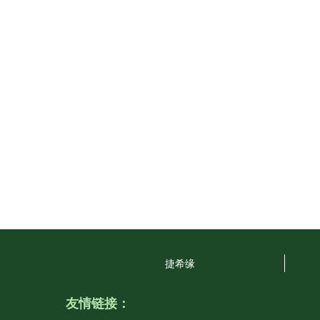
捷希缘
友情链接：