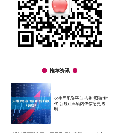
推荐资讯
火牛网配资平台 告别“照骗”时
代 新规让车辆内饰信息更透
明