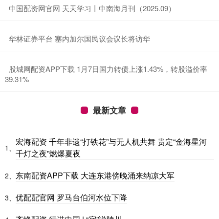
​中国配资网官网 天天学习丨中南海月刊（2025.09）
​华林证券平台 塞内加尔国民议会议长将访华
​股城网配资APP下载 1月7日国力转债上涨1.43%，转股溢价率
39.31%
最新文章
宏海配资 千年非遗“打铁花”与无人机共舞 贵定“金海星河
1、
千灯之夜”燃爆夏夜
东南配资APP下载 大连东港傍晚涌来纳凉大军
2、
优配配官网 罗马台伯河水位下降
3、