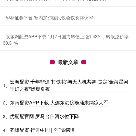
​华林证券平台 塞内加尔国民议会议长将访华
​股城网配资APP下载 1月7日国力转债上涨1.43%，转股溢价率
39.31%
最新文章
宏海配资 千年非遗“打铁花”与无人机共舞 贵定“金海星河
1、
千灯之夜”燃爆夏夜
东南配资APP下载 大连东港傍晚涌来纳凉大军
2、
优配配官网 罗马台伯河水位下降
3、
齐峰配资 行进中国 | “宿”说陵川
4、