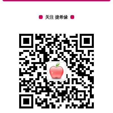
关注 捷希缘