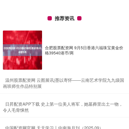
推荐资讯
合肥股票配资网 9月5日香港六福珠宝黄金价
格39540港币/两
​温州股票配资网 云图展讯|墨以寄怀——云南艺术学院九九级国
画班师生作品特别展
​日昇配资APP下载 史上第一位美人将军，她墓葬里出土一物，
令人毛骨悚然
​中国配资网官网 天天学习丨中南海月刊（2025.09）