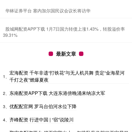
​华林证券平台 塞内加尔国民议会议长将访华
​股城网配资APP下载 1月7日国力转债上涨1.43%，转股溢价率
39.31%
最新文章
宏海配资 千年非遗“打铁花”与无人机共舞 贵定“金海星河
1、
千灯之夜”燃爆夏夜
东南配资APP下载 大连东港傍晚涌来纳凉大军
2、
优配配官网 罗马台伯河水位下降
3、
齐峰配资 行进中国 | “宿”说陵川
4、