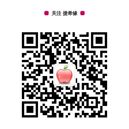
关注 捷希缘