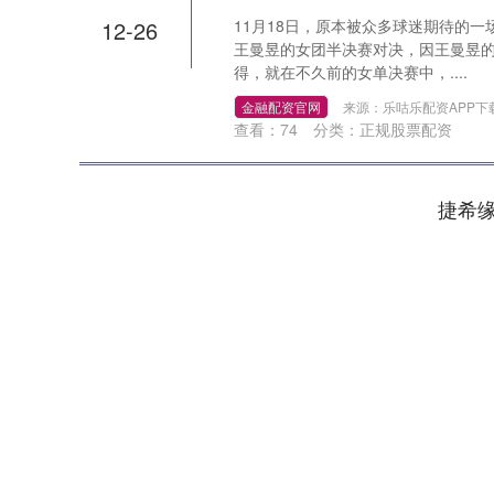
12-26
11月18日，原本被众多球迷期待的
王曼昱的女团半决赛对决，因王曼昱的
得，就在不久前的女单决赛中，....
金融配资官网
来源：乐咕乐配资APP下
查看：
74
分类：
正规股票配资
捷希