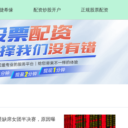
捷希缘
配资炒股开户
正规股票配资
昱缺席女团半决赛，原因曝