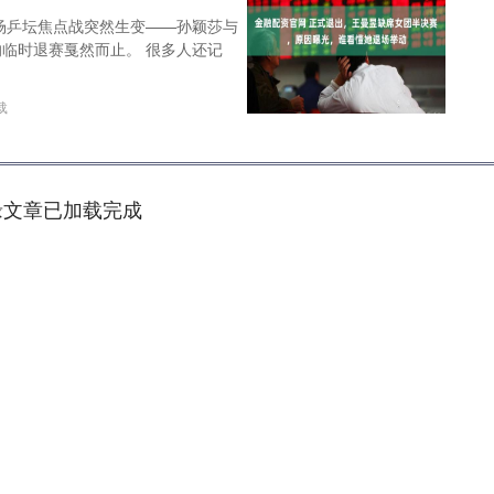
一场乒坛焦点战突然生变——孙颖莎与
临时退赛戛然而止。 很多人还记
载
缘文章已加载完成