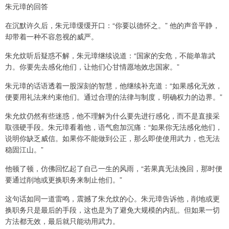
朱元璋的回答
在沉默许久后，朱元璋缓缓开口：“你要以德怀之。” 他的声音平静，
却带着一种不容忽视的威严。
朱允炆听后疑惑不解，朱元璋继续说道：“国家的安危，不能单靠武
力。你要先去感化他们，让他们心甘情愿地效忠国家。”
朱元璋的话语透着一股深刻的智慧，他继续补充道：“如果感化无效，
便要用礼法来约束他们。通过合理的法律与制度，明确权力的边界。”
朱允炆仍然有些迷惑，他不理解为什么要先进行感化，而不是直接采
取强硬手段。朱元璋看着他，语气愈加沉痛：“如果你无法感化他们，
说明你缺乏威信。如果你不能做到公正，那么即使使用武力，也无法
稳固江山。”
他顿了顿，仿佛回忆起了自己一生的风雨，“若果真无法挽回，那时便
要通过削地或更换职务来制止他们。”
这句话如同一道雷鸣，震撼了朱允炆的心。朱元璋告诉他，削地或更
换职务只是最后的手段，这也是为了避免大规模的内乱。但如果一切
方法都无效，最后就只能动用武力。