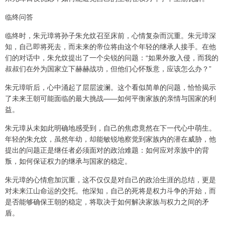
临终问答
临终时，朱元璋将孙子朱允炆召至床前，心情复杂而沉重。朱元璋深
知，自己即将死去，而未来的帝位将由这个年轻的继承人接手。在他
们的对话中，朱允炆提出了一个尖锐的问题：“如果外敌入侵，而我的
叔叔们在外为国家立下赫赫战功，但他们心怀叛意，应该怎么办？”
朱元璋听后，心中涌起了层层波澜。这个看似简单的问题，恰恰揭示
了未来王朝可能面临的最大挑战——如何平衡家族的亲情与国家的利
益。
朱元璋从未如此明确地感受到，自己的焦虑竟然在下一代心中萌生。
年轻的朱允炆，虽然年幼，却能敏锐地察觉到家族内的潜在威胁，他
提出的问题正是继任者必须面对的政治难题：如何应对亲族中的背
叛，如何保证权力的继承与国家的稳定。
朱元璋的心情愈加沉重，这不仅仅是对自己的政治生涯的总结，更是
对未来江山命运的交托。他深知，自己的死将是权力斗争的开始，而
是否能够确保王朝的稳定，将取决于如何解决家族与权力之间的矛
盾。