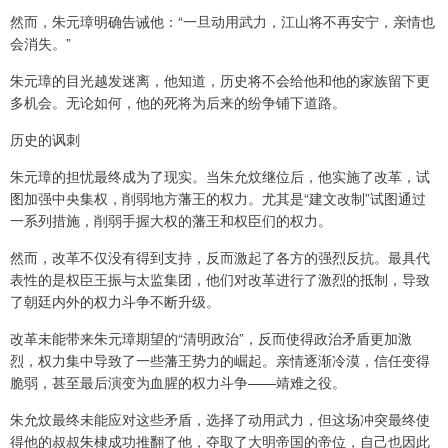
然而，朱元璋明确告诫他：“一旦动用武力，江山将不再安宁，亲情也
会消失。”
朱元璋的目光越发迷离，他知道，历史将不会给他和他的家族留下更
多机会。无论如何，他的死将为后来的纷争铺下道路。
历史的讽刺
朱元璋的担忧最终成为了现实。当朱允炆继位后，他实施了改革，试
图加强中央集权，削弱地方藩王的权力。尤其是“建文改制”试图通过
一系列措施，削弱手握大权的藩王和权臣们的权力。
然而，改革不仅没有得到支持，反而激起了各方的强烈反抗。最具代
表性的是权臣王振与太监集团，他们对改革进行了激烈的抵制，导致
了朝廷内外的权力斗争不断升级。
改革未能带来朱元璋期望的“清明政治”，反而使得政治矛盾更加激
烈，权力集中导致了一些藩王势力的崛起。亲情逐渐冷漠，信任变得
脆弱，甚至最后演变为血腥的权力斗争——靖难之役。
朱允炆最终未能应对这些矛盾，选择了动用武力，但这场冲突最终使
得他的叔叔朱棣成功推翻了他，夺取了大明帝国的帝位，自己也因此