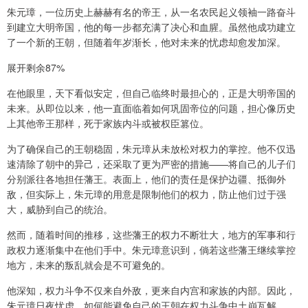
朱元璋，一位历史上赫赫有名的帝王，从一名农民起义领袖一路奋斗
到建立大明帝国，他的每一步都充满了决心和血腥。虽然他成功建立
了一个新的王朝，但随着年岁渐长，他对未来的忧虑却愈发加深。
展开剩余87%
在他眼里，天下看似安定，但自己临终时最担心的，正是大明帝国的
未来。从即位以来，他一直面临着如何巩固帝位的问题，担心像历史
上其他帝王那样，死于家族内斗或被权臣篡位。
为了确保自己的王朝稳固，朱元璋从未放松对权力的掌控。他不仅迅
速清除了朝中的异己，还采取了更为严密的措施——将自己的儿子们
分别派往各地担任藩王。表面上，他们的责任是保护边疆、抵御外
敌，但实际上，朱元璋的用意是限制他们的权力，防止他们过于强
大，威胁到自己的统治。
然而，随着时间的推移，这些藩王的权力不断壮大，地方的军事和行
政权力逐渐集中在他们手中。朱元璋意识到，倘若这些藩王继续掌控
地方，未来的叛乱就会是不可避免的。
他深知，权力斗争不仅来自外敌，更来自内宫和家族的内部。因此，
朱元璋日夜忧虑，如何能避免自己的王朝在权力斗争中土崩瓦解。