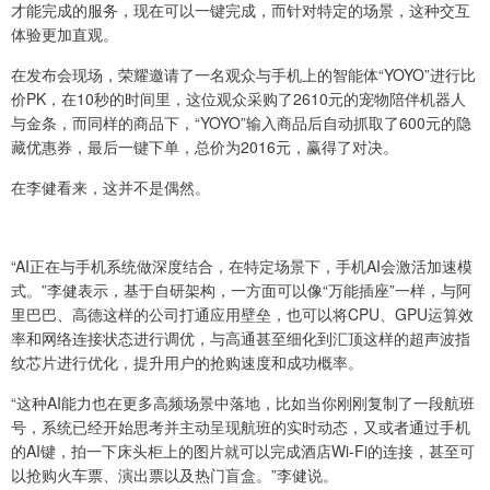
才能完成的服务，现在可以一键完成，而针对特定的场景，这种交互
体验更加直观。
在发布会现场，荣耀邀请了一名观众与手机上的智能体“YOYO”进行比
价PK，在10秒的时间里，这位观众采购了2610元的宠物陪伴机器人
与金条，而同样的商品下，“YOYO”输入商品后自动抓取了600元的隐
藏优惠券，最后一键下单，总价为2016元，赢得了对决。
在李健看来，这并不是偶然。
“AI正在与手机系统做深度结合，在特定场景下，手机AI会激活加速模
式。”李健表示，基于自研架构，一方面可以像“万能插座”一样，与阿
里巴巴、高德这样的公司打通应用壁垒，也可以将CPU、GPU运算效
率和网络连接状态进行调优，与高通甚至细化到汇顶这样的超声波指
纹芯片进行优化，提升用户的抢购速度和成功概率。
“这种AI能力也在更多高频场景中落地，比如当你刚刚复制了一段航班
号，系统已经开始思考并主动呈现航班的实时动态，又或者通过手机
的AI键，拍一下床头柜上的图片就可以完成酒店Wi-Fi的连接，甚至可
以抢购火车票、演出票以及热门盲盒。”李健说。