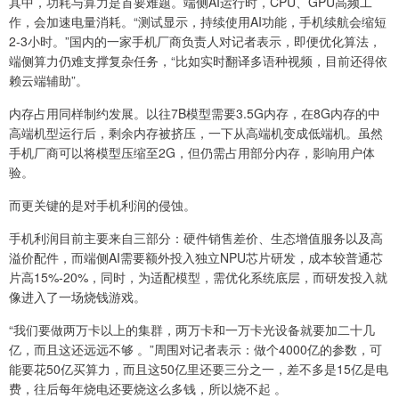
其中，功耗与算力是首要难题。端侧AI运行时，CPU、GPU高频工
作，会加速电量消耗。“测试显示，持续使用AI功能，手机续航会缩短
2-3小时。”国内的一家手机厂商负责人对记者表示，即便优化算法，
端侧算力仍难支撑复杂任务，“比如实时翻译多语种视频，目前还得依
赖云端辅助”。​
内存占用同样制约发展。以往7B模型需要3.5G内存，在8G内存的中
高端机型运行后，剩余内存被挤压，一下从高端机变成低端机。虽然
手机厂商可以将模型压缩至2G，但仍需占用部分内存，影响用户体
验。
而更关键的是对手机利润的侵蚀。
手机利润目前主要来自三部分：硬件销售差价、生态增值服务以及高
溢价配件，而端侧AI需要额外投入独立NPU芯片研发，成本较普通芯
片高15%-20%，同时，为适配模型，需优化系统底层，而研发投入就
像进入了一场烧钱游戏。
“我们要做两万卡以上的集群，两万卡和一万卡光设备就要加二十几
亿，而且这还远远不够 。”周围对记者表示：做个4000亿的参数，可
能要花50亿买算力，而且这50亿里还要三分之一，差不多是15亿是电
费，往后每年烧电还要烧这么多钱，所以烧不起 。