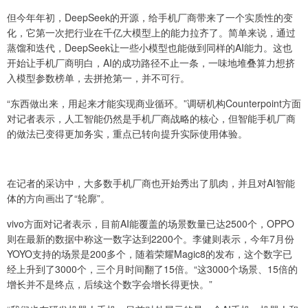
但今年年初，DeepSeek的开源，给手机厂商带来了一个实质性的变
化，它第一次把行业在千亿大模型上的能力拉齐了。简单来说，通过
蒸馏和迭代，DeepSeek让一些小模型也能做到同样的AI能力。这也
开始让手机厂商明白，AI的成功路径不止一条，一味地堆叠算力想挤
入模型参数榜单，去拼抢第一，并不可行。
“东西做出来，用起来才能实现商业循环。”调研机构Counterpoint方面
对记者表示，人工智能仍然是手机厂商战略的核心，但智能手机厂商
的做法已变得更加务实，重点已转向提升实际使用体验。
在记者的采访中，大多数手机厂商也开始秀出了肌肉，并且对AI智能
体的方向画出了“轮廓”。
vivo方面对记者表示，目前AI能覆盖的场景数量已达2500个，OPPO
则在最新的数据中称这一数字达到2200个。李健则表示，今年7月份
YOYO支持的场景是200多个，随着荣耀Magic8的发布，这个数字已
经上升到了3000个，三个月时间翻了15倍。“这3000个场景、15倍的
增长并不是终点，后续这个数字会增长得更快。”