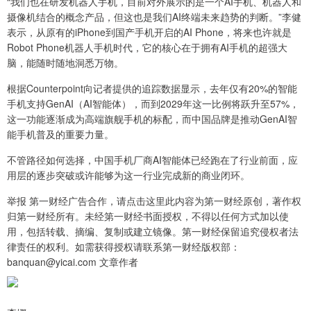
“我们也在研发机器人手机，目前对外展示的是一个AI手机、机器人和
摄像机结合的概念产品，但这也是我们AI终端未来趋势的判断。”李健
表示，从原有的iPhone到国产手机开启的AI Phone，将来也许就是
Robot Phone机器人手机时代，它的核心在于拥有AI手机的超强大
脑，能随时随地洞悉万物。
根据Counterpoint向记者提供的追踪数据显示，去年仅有20%的智能
手机支持GenAI（AI智能体），而到2029年这一比例将跃升至57%，
这一功能逐渐成为高端旗舰手机的标配，而中国品牌是推动GenAI智
能手机普及的重要力量。
不管路径如何选择，中国手机厂商AI智能体已经跑在了行业前面，应
用层的逐步突破或许能够为这一行业完成新的商业闭环。
举报 第一财经广告合作，请点击这里此内容为第一财经原创，著作权
归第一财经所有。未经第一财经书面授权，不得以任何方式加以使
用，包括转载、摘编、复制或建立镜像。第一财经保留追究侵权者法
律责任的权利。如需获得授权请联系第一财经版权部：
banquan@yicai.com 文章作者