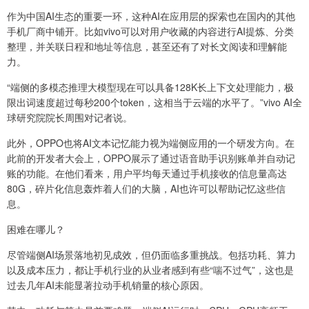
作为中国AI生态的重要一环，这种AI在应用层的探索也在国内的其他
手机厂商中铺开。比如vivo可以对用户收藏的内容进行AI提炼、分类
整理，并关联日程和地址等信息，甚至还有了对长文阅读和理解能
力。
“端侧的多模态推理大模型现在可以具备128K长上下文处理能力，极
限出词速度超过每秒200个token，这相当于云端的水平了。”vivo AI全
球研究院院长周围对记者说。
此外，OPPO也将AI文本记忆能力视为端侧应用的一个研发方向。在
此前的开发者大会上，OPPO展示了通过语音助手识别账单并自动记
账的功能。在他们看来，用户平均每天通过手机接收的信息量高达
80G，碎片化信息轰炸着人们的大脑，AI也许可以帮助记忆这些信
息。
困难在哪儿？
尽管端侧AI场景落地初见成效，但仍面临多重挑战。包括功耗、算力
以及成本压力，都让手机行业的从业者感到有些“喘不过气”，这也是
过去几年AI未能显著拉动手机销量的核心原因。​