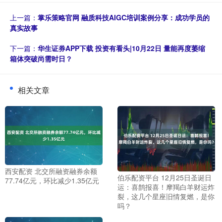
上一篇：
掌乐策略官网 融质科技AIGC培训案例分享：成功学员的
真实故事
下一篇：
华生证券APP下载 投资有看头|10月22日 量能再度萎缩
箱体突破尚需时日？
相关文章
西安配资 北交所融资融券余额
伯乐配资平台 12月25日圣诞日
77.74亿元，环比减少1.35亿元
运：喜鹊报喜！摩羯白羊财运炸
裂，这几个星座旧情复燃，是你
吗？