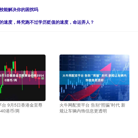
学校能解决你的困扰吗
升的速度，终究跑不过学历贬值的速度，命运弄人？
台 9月5日香港金至尊
火牛网配资平台 告别“照骗”时代 新
40港币/两
规让车辆内饰信息更透明