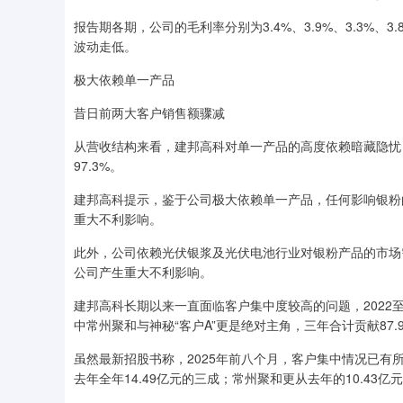
报告期各期，公司的毛利率分别为3.4%、3.9%、3.3%、3.8
波动走低。
极大依赖单一产品
昔日前两大客户销售额骤减
从营收结构来看，建邦高科对单一产品的高度依赖暗藏隐忧，报告
97.3%。
建邦高科提示，鉴于公司极大依赖单一产品，任何影响银粉
重大不利影响。
此外，公司依赖光伏银浆及光伏电池行业对银粉产品的市场
公司产生重大不利影响。
建邦高科长期以来一直面临客户集中度较高的问题，2022至20
中常州聚和与神秘“客户A”更是绝对主角，三年合计贡献87.9
虽然最新招股书称，2025年前八个月，客户集中情况已有所
去年全年14.49亿元的三成；常州聚和更从去年的10.43