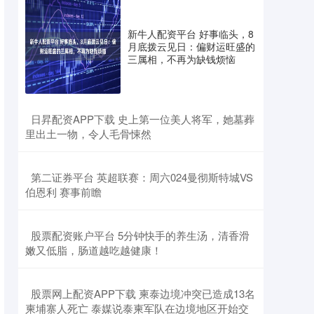
新牛人配资平台 好事临头，8
月底拨云见日：偏财运旺盛的
三属相，不再为缺钱烦恼
​日昇配资APP下载 史上第一位美人将军，她墓葬
里出土一物，令人毛骨悚然
​第二证券平台 英超联赛：周六024曼彻斯特城VS
伯恩利 赛事前瞻
​股票配资账户平台 5分钟快手的养生汤，清香滑
嫩又低脂，肠道越吃越健康！
​股票网上配资APP下载 柬泰边境冲突已造成13名
柬埔寨人死亡 泰媒说泰柬军队在边境地区开始交