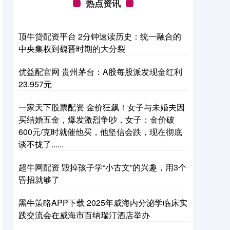
热点资讯
顶牛贷配资平台 2分钟速读历史：统一融合的
中央集权到魏晋时期的大分裂
优益配官网 贵州茅台：A股每股派发现金红利
23.957元
一家天下股票配资 金价狂飙！女子与未婚夫因
买结婚五金，爆发激烈争吵，女子：金价破
600元/克时就催他买，他坚信会跌，现在彻底
谈不拢了......
超牛网配资 毁掉孩子学“小古文”的兴趣，用3个
昏招就够了
黑牛策略APP下载 2025年威海内分泌学临床实
践交流会在威海市百纳瑞汀酒店举办