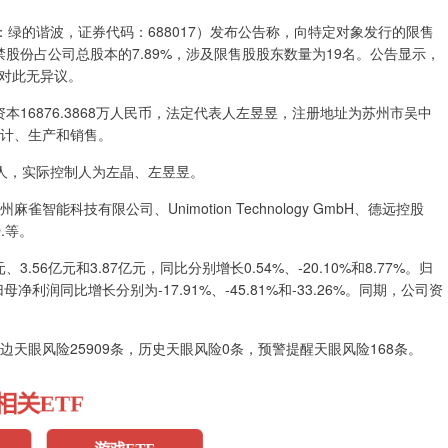
：绿的谐波，证券代码：688017）发布公告称，向特定对象发行的限售
这批解禁股份占公司总股本的7.89%，涉及限售股股东数量为19名。公告显示，
对此无异议。
资本16876.3868万人民币，法定代表人左昱昱，注册地址为苏州市吴中
设计、生产和销售。
3人，实际控制人为左晶、左昱昱。
能科技有限公司、Unimotion Technology GmbH、德远控股
D.等。
3.56亿元和3.87亿元，同比分别增长0.54%、-20.10%和8.77%。归
归母净利润同比增长分别为-17.91%、-45.81%和-33.26%。同期，公司资
天眼风险25909条，历史天眼风险0条，预警提醒天眼风险168条。