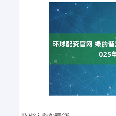
雷达财经 文|冯秀语 编|李亦辉