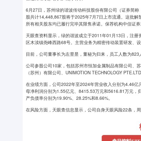
6月27日，苏州绿的谐波传动科技股份有限公司（证券简称
股共计14,448,867股将于2025年7月7日上市流通。
所有相关股东均已履行完毕其限售承诺。保荐机构中信证券
天眼查资料显示，绿的谐波成立于2011年01月13日，注册
区木渎镇尧峰西路68号。主营业务为精密传动装置研发、
目前，公司董事长为左昱昱，董秘为归来，员工人数为82
公司参股公司10家，包括苏州市恒加金属制品有限公司、苏州麻雀智
（苏州）有限公司、UNIMOTION TECHNOLOGY PTE.LT
在业绩方面，公司2022年至2024年营业收入分别为4.46亿元、
母净利润分别为1.55亿元、8415.53万元和5616.81万元，
产负债率分别为19.90%、28.25%和8.66%。
在风险方面，天眼查信息显示，公司自身天眼风险22条，周边