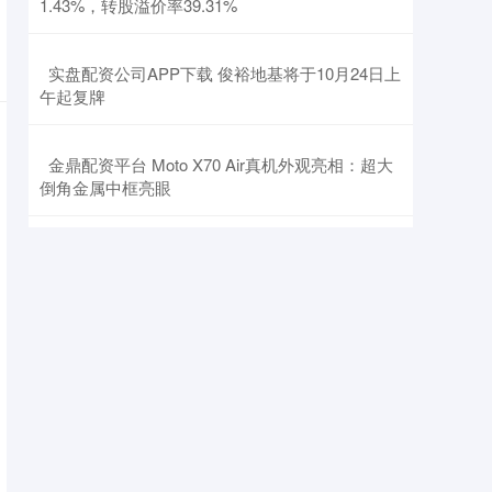
1.43%，转股溢价率39.31%
​实盘配资公司APP下载 俊裕地基将于10月24日上
午起复牌
​金鼎配资平台 Moto X70 Air真机外观亮相：超大
倒角金属中框亮眼