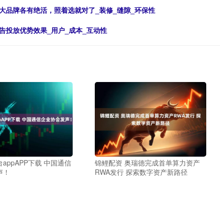
大品牌各有绝活，照着选就对了_装修_缝隙_环保性
告投放优势效果_用户_成本_互动性
appAPP下载 中国通信
锦鲤配资 奥瑞德完成首单算力资产
声！
RWA发行 探索数字资产新路径