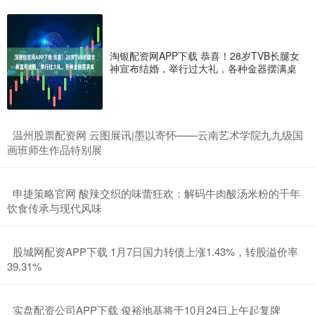
淘银配资网APP下载 恭喜！28岁TVB长腿女
神宣布结婚，举行过大礼，各种金器摆满桌
​温州股票配资网 云图展讯|墨以寄怀——云南艺术学院九九级国
画班师生作品特别展
​申捷策略官网 酸辣交织的味蕾狂欢：解码牛肉酸汤米粉的千年
饮食传承与现代风味
​股城网配资APP下载 1月7日国力转债上涨1.43%，转股溢价率
39.31%
​实盘配资公司APP下载 俊裕地基将于10月24日上午起复牌