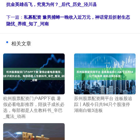
抗金英雄岳飞，究竟为何？_后代_历史_泾川县
下一篇：
私募配资 豫男捕蝉一晚收入近万元，神话背后折射生态
隐忧_养殖_知了_河南
相关文章
杭州股票配资门户APP下载 暑
苏州股票配资网平台 连板股追
假必看电影推荐，陪孩子成长必
踪丨A股今日共94只个股涨停
选，每部都是人生教科书_辛巴
湖南白银3连板
_魔法_动画