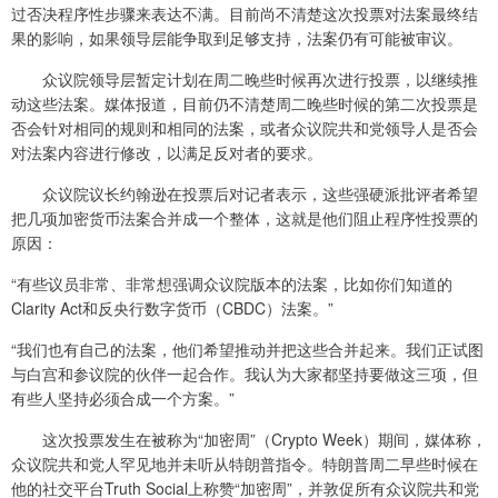
过否决程序性步骤来表达不满。目前尚不清楚这次投票对法案最终结
果的影响，如果领导层能争取到足够支持，法案仍有可能被审议。
众议院领导层暂定计划在周二晚些时候再次进行投票，以继续推
动这些法案。媒体报道，目前仍不清楚周二晚些时候的第二次投票是
否会针对相同的规则和相同的法案，或者众议院共和党领导人是否会
对法案内容进行修改，以满足反对者的要求。
众议院议长约翰逊在投票后对记者表示，这些强硬派批评者希望
把几项加密货币法案合并成一个整体，这就是他们阻止程序性投票的
原因：
“有些议员非常、非常想强调众议院版本的法案，比如你们知道的
Clarity Act和反央行数字货币（CBDC）法案。”
“我们也有自己的法案，他们希望推动并把这些合并起来。我们正试图
与白宫和参议院的伙伴一起合作。我认为大家都坚持要做这三项，但
有些人坚持必须合成一个方案。”
这次投票发生在被称为“加密周”（Crypto Week）期间，媒体称，
众议院共和党人罕见地并未听从特朗普指令。特朗普周二早些时候在
他的社交平台Truth Social上称赞“加密周”，并敦促所有众议院共和党