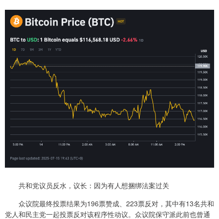
共和党议员反水，议长：因为有人想捆绑法案过关
众议院最终投票结果为196票赞成、223票反对，其中有13名共和
党人和民主党一起投票反对该程序性动议。众议院保守派此前也曾通