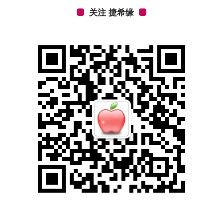
关注 捷希缘