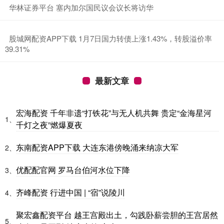
​华林证券平台 塞内加尔国民议会议长将访华
​股城网配资APP下载 1月7日国力转债上涨1.43%，转股溢价率
39.31%
最新文章
宏海配资 千年非遗“打铁花”与无人机共舞 贵定“金海星河
1、
千灯之夜”燃爆夏夜
东南配资APP下载 大连东港傍晚涌来纳凉大军
2、
优配配官网 罗马台伯河水位下降
3、
齐峰配资 行进中国 | “宿”说陵川
4、
聚宏鑫配资平台 越王宫殿出土，勾践卧薪尝胆的王宫居然
5、