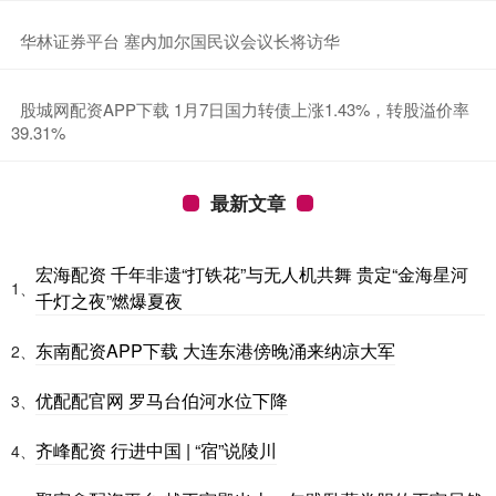
​华林证券平台 塞内加尔国民议会议长将访华
​股城网配资APP下载 1月7日国力转债上涨1.43%，转股溢价率
39.31%
最新文章
宏海配资 千年非遗“打铁花”与无人机共舞 贵定“金海星河
1、
千灯之夜”燃爆夏夜
东南配资APP下载 大连东港傍晚涌来纳凉大军
2、
优配配官网 罗马台伯河水位下降
3、
齐峰配资 行进中国 | “宿”说陵川
4、