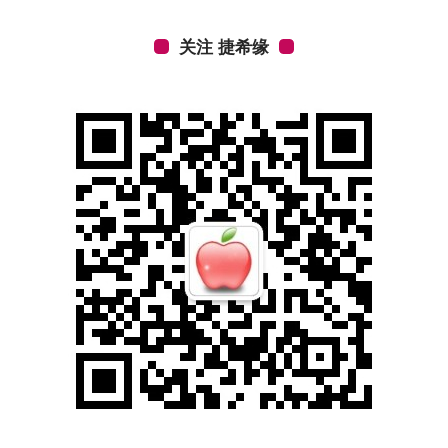
关注 捷希缘