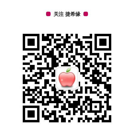
关注 捷希缘