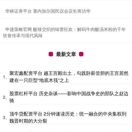
​华林证券平台 塞内加尔国民议会议长将访华
​申捷策略官网 酸辣交织的味蕾狂欢：解码牛肉酸汤米粉的千年
饮食传承与现代风味
最新文章
聚宏鑫配资平台 越王宫殿出土，勾践卧薪尝胆的王宫居然
1、
建在一只巨型“地底木筏”之上
股票杠杆平台 历史杂谈——影响中国战争史的部队之赵边
2、
骑
顶牛贷配资平台 2分钟速读历史：统一融合的中央集权到
3、
魏晋时期的大分裂