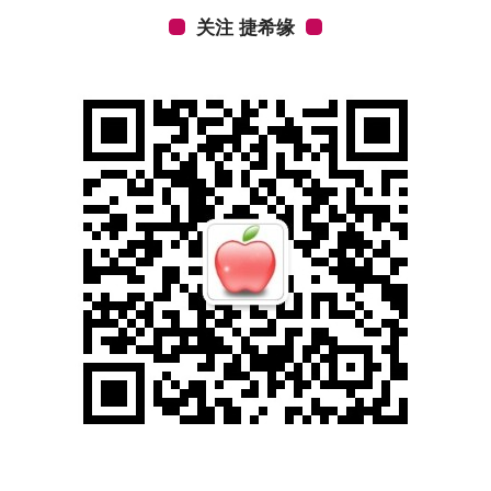
关注 捷希缘