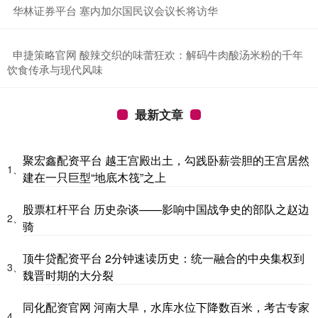
​华林证券平台 塞内加尔国民议会议长将访华
​申捷策略官网 酸辣交织的味蕾狂欢：解码牛肉酸汤米粉的千年
饮食传承与现代风味
最新文章
聚宏鑫配资平台 越王宫殿出土，勾践卧薪尝胆的王宫居然
1、
建在一只巨型“地底木筏”之上
股票杠杆平台 历史杂谈——影响中国战争史的部队之赵边
2、
骑
顶牛贷配资平台 2分钟速读历史：统一融合的中央集权到
3、
魏晋时期的大分裂
同化配资官网 河南大旱，水库水位下降数百米，考古专家
4、