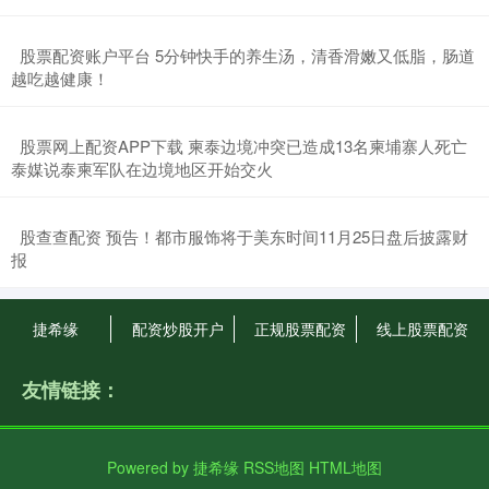
​股票配资账户平台 5分钟快手的养生汤，清香滑嫩又低脂，肠道
越吃越健康！
​股票网上配资APP下载 柬泰边境冲突已造成13名柬埔寨人死亡
泰媒说泰柬军队在边境地区开始交火
​股查查配资 预告！都市服饰将于美东时间11月25日盘后披露财
报
捷希缘
配资炒股开户
正规股票配资
线上股票配资
友情链接：
Powered by
捷希缘
RSS地图
HTML地图