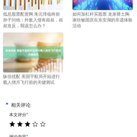
低息股票配资网 朱元璋临终前
如何加杠杆买股票 龙泉驿土陶
孙子问他：外敌入侵有叔叔，叔
谢欣敏国庆在东安湖的非遗体验
叔造反，我该怎么办？
活动
纵信优配 美国宇航局开始进行
载人绕月飞行前的关键测试
相关评论
本文评分
*
评论内容
*