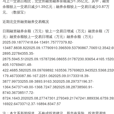
与上一交易日相比，北交所融资融券余额减少1.35亿元。其中，融资
余额较上一交易日减少1.35亿元；融券余额较上一交易日减少3.87万
元。（数据宝）
近期北交所融资融券交易概况
日期融资融券余额（万元）较上一交易日增减（万元）融资余额（万
元）融资余额较上一交易日增减（万元）融券余额（万元）
2025.09.18777418.64-13491.75777379.82-
13487.8838.822025.09.17790910.396509.53790867.706512.3542.6
2895.22784355.35-
2875.5945.512025.09.15787296.08655.01787230.93654.4165.1520
405.10769401.48-
422.4685.582025.09.09769892.163536.75769823.943523.5368.232
179.46733087.86-167.2251.062025.09.01733318.39-
3877.99733255.08-3893.9163.302025.08.29737196.37-
1364.54737149.00-1368.7247.382025.08.28738560.91-
8740.36738517.72-
8724.1643.202025.08.27747301.279349.21747241.889336.6759.39
16922.64733712.37-16894.8347.57
注：本文系新闻报道，不构成投资建议，股市有风险，投资需谨慎。