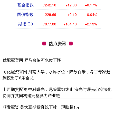
基金指数
7242.10
+12.30
+0.17%
国债指数
229.69
+0.10
+0.04%
期指IC0
7877.80
+164.40
+2.13%
热点资讯
优配配官网 罗马台伯河水位下降
同化配资官网 河南大旱，水库水位下降数百米，考古专家赶
到挖出了6条金龙
山西期货配资 中科曙光：尽管重组终止 海光与曙光仍将深化
协同并共同构建完整算力产业链
顺发配资 美大豆期货直线下挫，现跌超1%