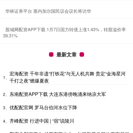
​华林证券平台 塞内加尔国民议会议长将访华
​股城网配资APP下载 1月7日国力转债上涨1.43%，转股溢价率
39.31%
最新文章
宏海配资 千年非遗“打铁花”与无人机共舞 贵定“金海星河
1、
千灯之夜”燃爆夏夜
东南配资APP下载 大连东港傍晚涌来纳凉大军
2、
优配配官网 罗马台伯河水位下降
3、
齐峰配资 行进中国 | “宿”说陵川
4、