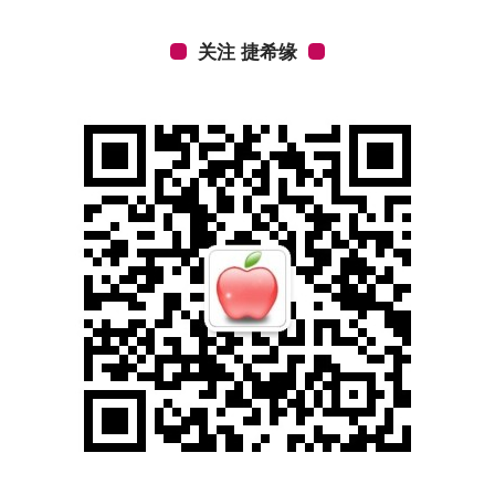
关注 捷希缘