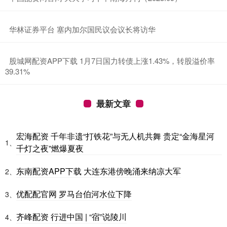
​华林证券平台 塞内加尔国民议会议长将访华
​股城网配资APP下载 1月7日国力转债上涨1.43%，转股溢价率
39.31%
最新文章
宏海配资 千年非遗“打铁花”与无人机共舞 贵定“金海星河
1、
千灯之夜”燃爆夏夜
东南配资APP下载 大连东港傍晚涌来纳凉大军
2、
优配配官网 罗马台伯河水位下降
3、
齐峰配资 行进中国 | “宿”说陵川
4、