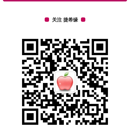
关注 捷希缘