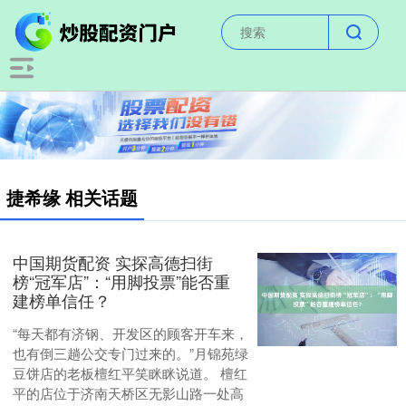
捷希缘 相关话题
中国期货配资 实探高德扫街
榜“冠军店”：“用脚投票”能否重
建榜单信任？
“每天都有济钢、开发区的顾客开车来，
也有倒三趟公交专门过来的。”月锦苑绿
豆饼店的老板檀红平笑眯眯说道。 檀红
平的店位于济南天桥区无影山路一处高